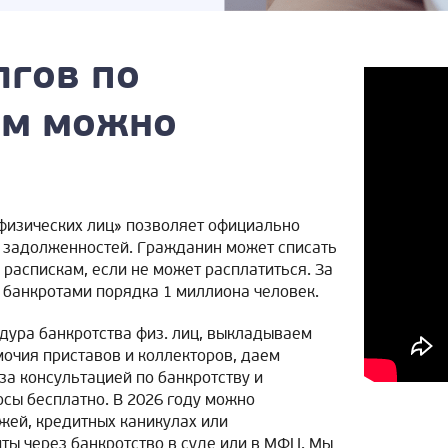
лгов по
ам можно
физических лиц» позволяет официально
ти задолженностей. Гражданин может списать
 распискам, если не может расплатиться. За
 банкротами порядка 1 миллиона человек.
едура банкротства физ. лиц, выкладываем
мочия приставов и коллекторов, даем
а консультацией по банкротству и
сы бесплатно. В 2026 году можно
жей, кредитных каникулах или
ты через банкротство в суде или в МФЦ. Мы