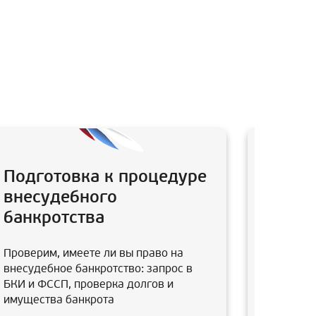
Подготовка к процедуре
Анали
внесудебного
после
банкротства
Юристы в
заключал
Проверим, имеете ли вы право на
супруга,
внесудебное банкротство: запрос в
отмены э
БКИ и ФССП, проверка долгов и
имущества банкрота
В итоге 