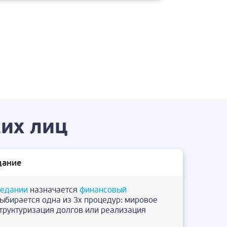
их лиц
дание
седании
назначается
финансовый
выбирается одна из 3х процедур: мировое
структуризация долгов или реализация