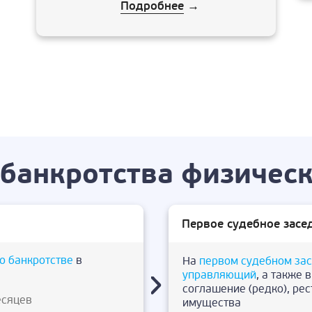
Подробнее
→
банкротства физическ
Первое судебное засе
о банкротстве
в
На
первом судебном за
управляющий
, а также 
соглашение (редко), ре
есяцев
имущества