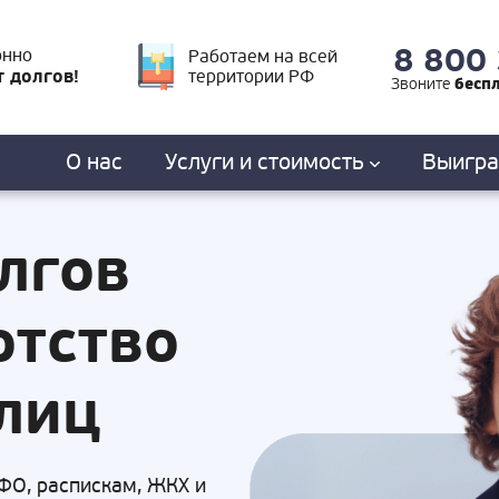
8 800
онно
Работаем на всей
т долгов!
территории РФ
бесп
Звоните
О нас
Услуги
и стоимость
Выигр
лгов
отство
лиц
ФО, распискам, ЖКХ и