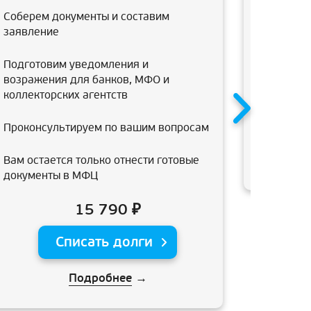
консульт
Соберем документы и составим
банкротс
заявление
арбитраж
подготов
Подготовим уведомления и
возражения для банков, МФО и
коллекторских агентств
Проконсультируем по вашим вопросам
Вам остается только отнести готовые
документы в МФЦ
15 790 ₽
Списать долги
Подробнее
→