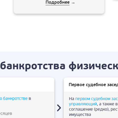
Подробнее
→
банкротства физическ
Первое судебное засе
о банкротстве
в
На
первом судебном за
управляющий
, а также 
соглашение (редко), ре
есяцев
имущества