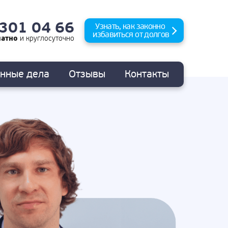
 301 04 66
Узнать, как законно
избавиться от долгов
латно
и
круглосуточно
анные
дела
Отзывы
Контакты