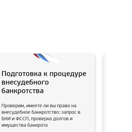
Подготовка к процедуре
Анали
внесудебного
после
банкротства
Юристы в
заключал
Проверим, имеете ли вы право на
супруга,
внесудебное банкротство: запрос в
отмены э
БКИ и ФССП, проверка долгов и
имущества банкрота
В итоге 