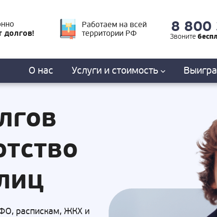
8 800
онно
Работаем на всей
т долгов!
территории РФ
бесп
Звоните
О нас
Услуги
и стоимость
Выигр
лгов
отство
лиц
ФО, распискам, ЖКХ и