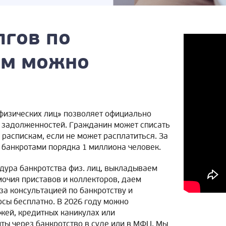
лгов по
ам можно
физических лиц» позволяет официально
ти задолженностей. Гражданин может списать
 распискам, если не может расплатиться. За
 банкротами порядка 1 миллиона человек.
едура банкротства физ. лиц, выкладываем
мочия приставов и коллекторов, даем
а консультацией по банкротству и
сы бесплатно. В 2026 году можно
жей, кредитных каникулах или
ты через банкротство в суде или в МФЦ. Мы