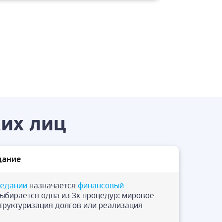
их лиц
дание
седании
назначается
финансовый
выбирается одна из 3х процедур: мировое
структуризация долгов или реализация