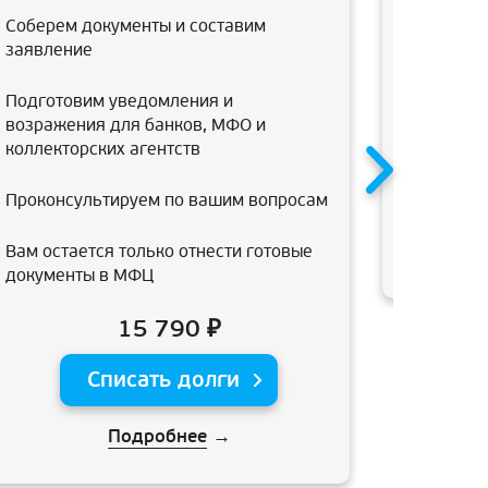
консульт
Соберем документы и составим
банкротс
заявление
арбитраж
подготов
Подготовим уведомления и
возражения для банков, МФО и
коллекторских агентств
Проконсультируем по вашим вопросам
Вам остается только отнести готовые
документы в МФЦ
15 790 ₽
Списать долги
Подробнее
→