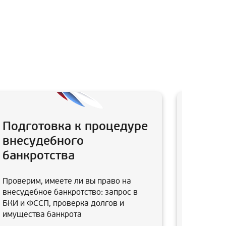
Подготовка к процедуре
Анали
внесудебного
после
банкротства
Юристы в
заключал
Проверим, имеете ли вы право на
супруга,
внесудебное банкротство: запрос в
отмены э
БКИ и ФССП, проверка долгов и
имущества банкрота
В итоге 