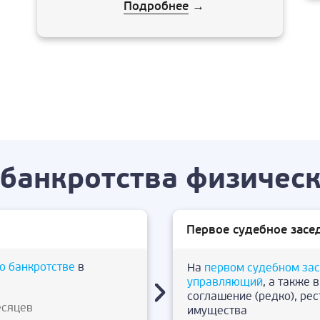
Подробнее
→
банкротства физическ
Первое судебное засе
о банкротстве
в
На
первом судебном за
управляющий
, а также 
соглашение (редко), ре
есяцев
имущества