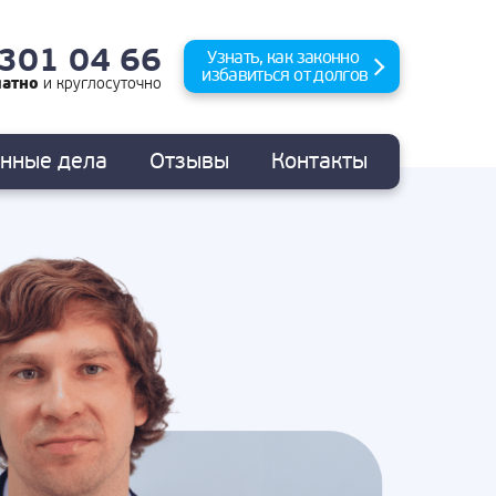
 301 04 66
Узнать, как законно
избавиться от долгов
латно
и
круглосуточно
анные
дела
Отзывы
Контакты