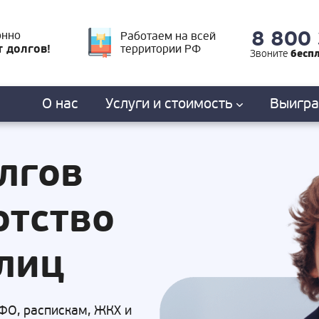
8 800
онно
Работаем на всей
т долгов!
территории РФ
бесп
Звоните
О нас
Услуги
и стоимость
Выигр
лгов
отство
лиц
ФО, распискам, ЖКХ и