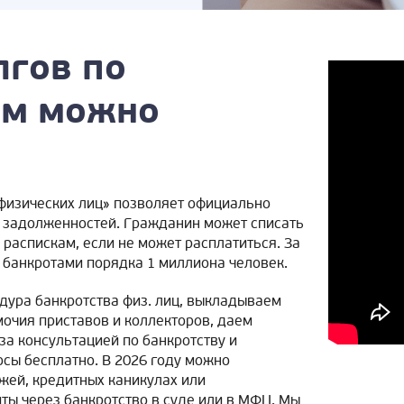
лгов по
ам можно
физических лиц» позволяет официально
ти задолженностей. Гражданин может списать
 распискам, если не может расплатиться. За
 банкротами порядка 1 миллиона человек.
едура банкротства физ. лиц, выкладываем
мочия приставов и коллекторов, даем
а консультацией по банкротству и
сы бесплатно. В 2026 году можно
жей, кредитных каникулах или
ты через банкротство в суде или в МФЦ. Мы