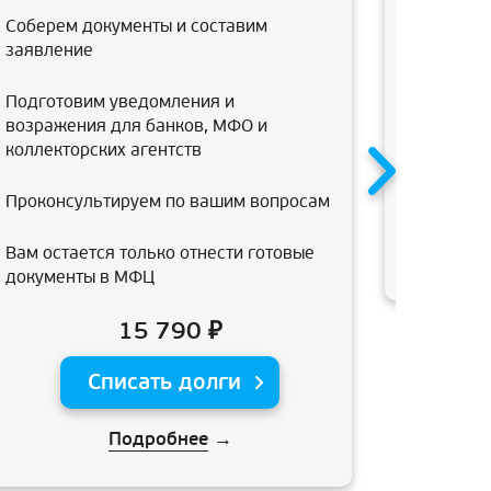
консульт
Соберем документы и составим
банкротс
заявление
арбитраж
подготов
Подготовим уведомления и
возражения для банков, МФО и
коллекторских агентств
Проконсультируем по вашим вопросам
Вам остается только отнести готовые
документы в МФЦ
15 790 ₽
Списать долги
Подробнее
→