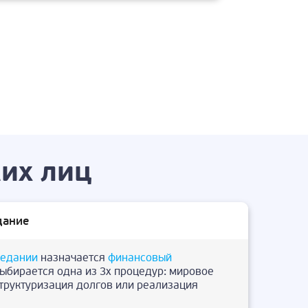
их лиц
дание
седании
назначается
финансовый
выбирается одна из 3х процедур: мировое
структуризация долгов или реализация