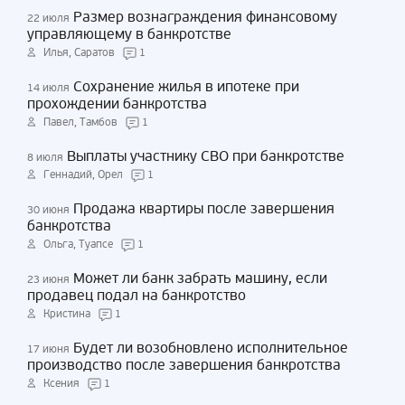
Размер вознаграждения финансовому
22 июля
управляющему в банкротстве
Илья, Саратов
1
Сохранение жилья в ипотеке при
14 июля
прохождении банкротства
Павел, Тамбов
1
Выплаты участнику СВО при банкротстве
8 июля
Геннадий, Орел
1
Продажа квартиры после завершения
30 июня
банкротства
Ольга, Туапсе
1
Может ли банк забрать машину, если
23 июня
продавец подал на банкротство
Кристина
1
Будет ли возобновлено исполнительное
17 июня
производство после завершения банкротства
Ксения
1