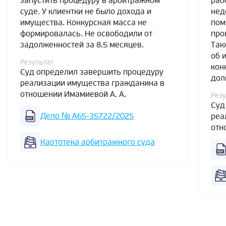
запустить процедуру в арбитражном
раб
суде. У клиентки не было дохода и
нед
имущества. Конкурсная масса не
пом
формировалась. Не освободили от
про
задолженностей за 8.5 месяцев.
Так
об 
Результат
кон
Суд определил завершить процедуру
дол
реализации имущества гражданина в
отношении Имамиевой А. А.
Резу
Суд
Дело № А65-35722/2025
реа
отн
Картотека арбитражного суда