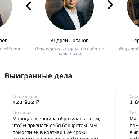
аев
Андрей Логинов
Се
и «2Лекс»
Руководитель отдела по работе с
Ведущий 
клиентами
Выигранные дела
Списан долг
Спис
423 932 ₽
1 6
Ситуация
Сит
Молодая женщина обратилась к нам,
Муж
чтобы признать себя банкротом. Мы
пом
помогли ей в кратчайшие сроки
вып