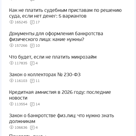
Как не платить судебным приставам по решению
суда, если нет денег: 5 вариантов
165245
17
Документы для оформления банкротства
физического лица: какие нужны?
157266
10
Что будет, если не платить микрозайм
117835
4
Закон о коллекторах № 230-ФЗ
116103
11
Кредитная амнистия в 2026 году: последние
новости
113554
14
Закон о банкротстве физ.лиц: что нужно знать
должникам
106636
4