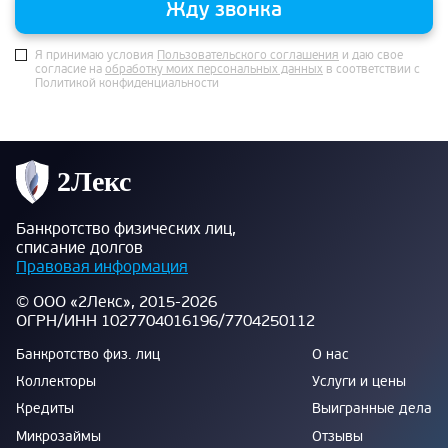
Жду звонка
Я принимаю условия
Пользовательского соглашения
и даю свое
согласие на
обработку моих персональных данных
в соответствии с
Политикой конфиденциальности
Банкротство физических лиц,
списание долгов
Правовая информация
© ООО «2Лекс», 2015-2026
ОГРН/ИНН 1027704016196/7704250112
Банкротство физ. лиц
О нас
Коллекторы
Услуги и цены
Кредиты
Выигранные дела
Микрозаймы
Отзывы