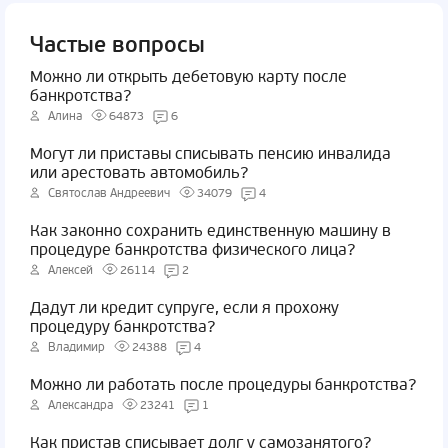
Частые вопросы
Можно ли открыть дебетовую карту после
банкротства?
Алина
64873
6
Могут ли приставы списывать пенсию инвалида
или арестовать автомобиль?
Святослав Андреевич
34079
4
Как законно сохранить единственную машину в
процедуре банкротства физического лица?
Алексей
26114
2
Дадут ли кредит супруге, если я прохожу
процедуру банкротства?
Владимир
24388
4
Можно ли работать после процедуры банкротства?
Александра
23241
1
Как пристав списывает долг у самозанятого?