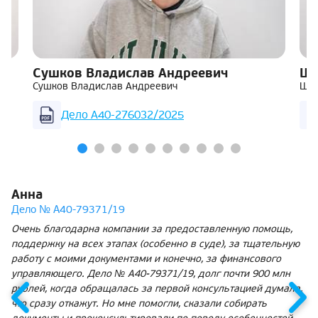
Сушков Владислав Андреевич
Ша
Сушков Владислав Андреевич
Шар
Дело А40-276032/2025
Анна
Дело № А40-79371/19
Очень благодарна компании за предоставленную помощь,
поддержку на всех этапах (особенно в суде), за тщательную
работу с моими документами и конечно, за финансового
управляющего. Дело № А40-79371/19, долг почти 900 млн
рублей, когда обращалась за первой консультацией думала,
что сразу откажут. Но мне помогли, сказали собирать