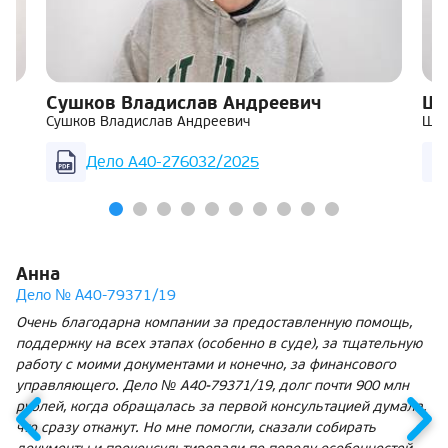
Сушков Владислав Андреевич
Ша
Сушков Владислав Андреевич
Шар
Дело А40-276032/2025
Анна
Дело № А40-79371/19
Очень благодарна компании за предоставленную помощь,
поддержку на всех этапах (особенно в суде), за тщательную
работу с моими документами и конечно, за финансового
управляющего. Дело № А40-79371/19, долг почти 900 млн
рублей, когда обращалась за первой консультацией думала,
что сразу откажут. Но мне помогли, сказали собирать