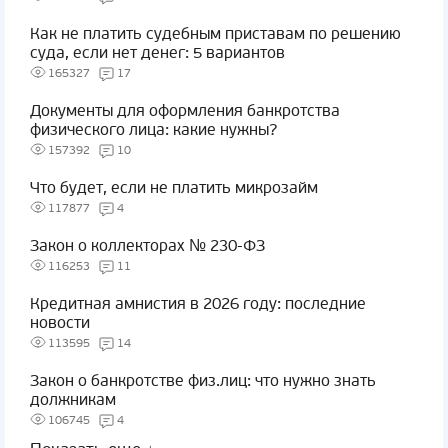
Как не платить судебным приставам по решению
суда, если нет денег: 5 вариантов
165327
17
Документы для оформления банкротства
физического лица: какие нужны?
157392
10
Что будет, если не платить микрозайм
117877
4
Закон о коллекторах № 230-ФЗ
116253
11
Кредитная амнистия в 2026 году: последние
новости
113595
14
Закон о банкротстве физ.лиц: что нужно знать
должникам
106745
4