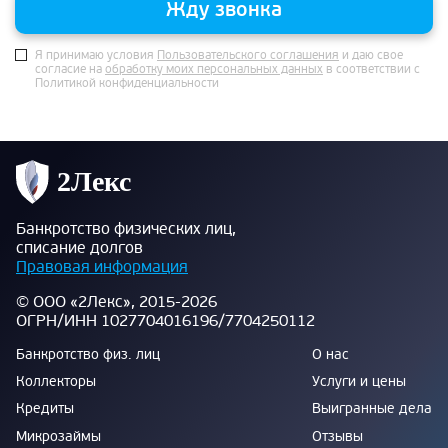
Жду звонка
Я принимаю условия
Пользовательского соглашения
и даю свое
согласие на
обработку моих персональных данных
в соответствии с
Политикой конфиденциальности
Банкротство физических лиц,
списание долгов
Правовая информация
© ООО «2Лекс», 2015-2026
ОГРН/ИНН 1027704016196/7704250112
Банкротство физ. лиц
О нас
Коллекторы
Услуги и цены
Кредиты
Выигранные дела
Микрозаймы
Отзывы