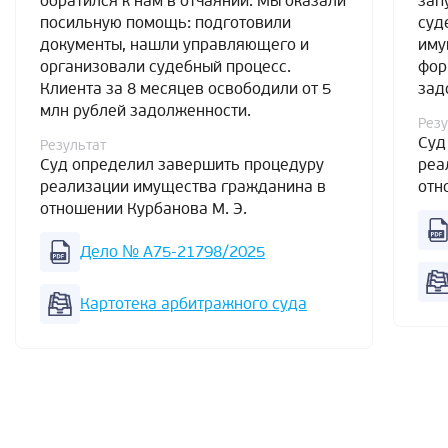
обратился к нам в отчаянии. Мы оказали
зап
посильную помощь: подготовили
суд
документы, нашли управляющего и
иму
организовали судебный процесс.
фор
Клиента за 8 месяцев освободили от 5
зад
млн рублей задолженности.
Резу
Суд
Результат
Суд определил завершить процедуру
реа
реализации имущества гражданина в
отн
отношении Курбанова М. Э.
Дело № А75-21798/2025
Картотека арбитражного суда