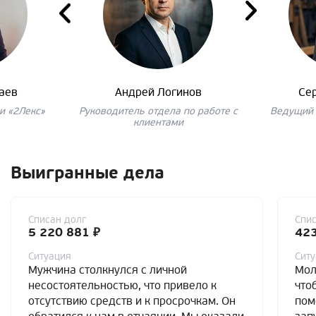
аев
Андрей Логинов
Се
и «2Лекс»
Руководитель отдела по работе с
Ведущий 
клиентами
Выигранные дела
Списан долг
Спис
5 220 881 ₽
423
Ситуация
Сит
Мужчина столкнулся с личной
Мол
несостоятельностью, что привело к
что
отсутствию средств и к просрочкам. Он
пом