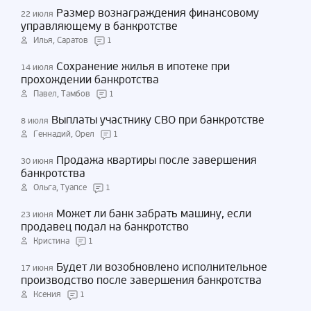
Размер вознаграждения финансовому
22 июля
управляющему в банкротстве
Илья, Саратов
1
Сохранение жилья в ипотеке при
14 июля
прохождении банкротства
Павел, Тамбов
1
Выплаты участнику СВО при банкротстве
8 июля
Геннадий, Орел
1
Продажа квартиры после завершения
30 июня
банкротства
Ольга, Туапсе
1
Может ли банк забрать машину, если
23 июня
продавец подал на банкротство
Кристина
1
Будет ли возобновлено исполнительное
17 июня
производство после завершения банкротства
Ксения
1