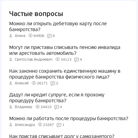
Частые вопросы
Можно ли открыть дебетовую карту после
банкротства?
Алина
64906
6
Могут ли приставы списывать пенсию инвалида
или арестовать автомобиль?
Святослав Андреевич
34113
4
Как законно сохранить единственную машину в
процедуре банкротства физического лица?
Алексей
26171
2
Дадут ли кредит супруге, если я прохожу
процедуру банкротства?
Владимир
24410
4
Можно ли работать после процедуры банкротства?
Александра
23267
1
Как пристав списывает долг у самозанятого?