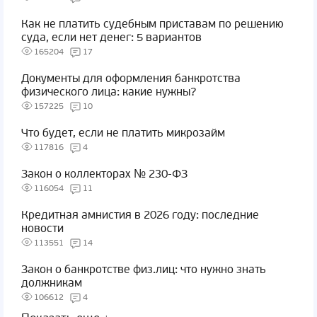
Как не платить судебным приставам по решению
суда, если нет денег: 5 вариантов
165204
17
Документы для оформления банкротства
физического лица: какие нужны?
157225
10
Что будет, если не платить микрозайм
117816
4
Закон о коллекторах № 230-ФЗ
116054
11
Кредитная амнистия в 2026 году: последние
новости
113551
14
Закон о банкротстве физ.лиц: что нужно знать
должникам
106612
4