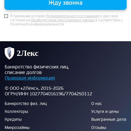
Жду звонка
Я принимаю условия
Пользовательского соглашения
и даю свое
согласие на
обработку моих персональных данных
в соответствии с
Политикой конфиденциальности
Банкротство физических лиц,
списание долгов
Правовая информация
© ООО «2Лекс», 2015-2026
ОГРН/ИНН 1027704016196/7704250112
Банкротство физ. лиц
О нас
Коллекторы
Услуги и цены
Кредиты
Выигранные дела
Микрозаймы
Отзывы