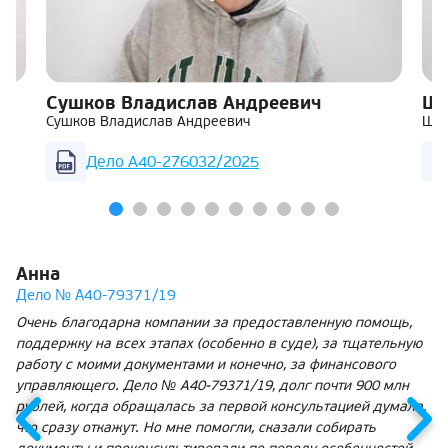
Сушков Владислав Андреевич
Ша
Сушков Владислав Андреевич
Шар
Дело А40-276032/2025
Анна
Дело № А40-79371/19
Очень благодарна компании за предоставленную помощь,
поддержку на всех этапах (особенно в суде), за тщательную
работу с моими документами и конечно, за финансового
управляющего. Дело № А40-79371/19, долг почти 900 млн
рублей, когда обращалась за первой консультацией думала,
что сразу откажут. Но мне помогли, сказали собирать