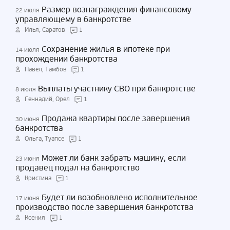
Размер вознаграждения финансовому
22 июля
управляющему в банкротстве
Илья, Саратов
1
Сохранение жилья в ипотеке при
14 июля
прохождении банкротства
Павел, Тамбов
1
Выплаты участнику СВО при банкротстве
8 июля
Геннадий, Орел
1
Продажа квартиры после завершения
30 июня
банкротства
Ольга, Туапсе
1
Может ли банк забрать машину, если
23 июня
продавец подал на банкротство
Кристина
1
Будет ли возобновлено исполнительное
17 июня
производство после завершения банкротства
Ксения
1