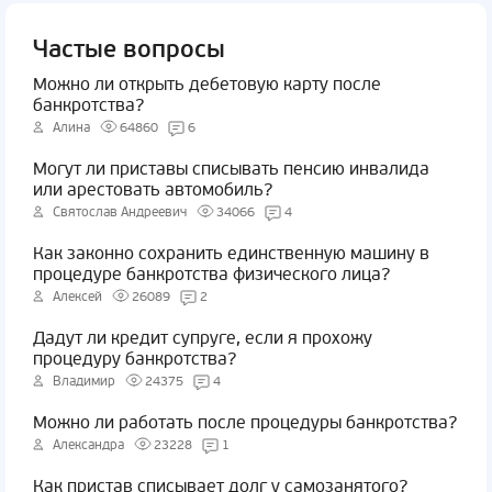
Частые вопросы
Можно ли открыть дебетовую карту после
банкротства?
Алина
64860
6
Могут ли приставы списывать пенсию инвалида
или арестовать автомобиль?
Святослав Андреевич
34066
4
Как законно сохранить единственную машину в
процедуре банкротства физического лица?
Алексей
26089
2
Дадут ли кредит супруге, если я прохожу
процедуру банкротства?
Владимир
24375
4
Можно ли работать после процедуры банкротства?
Александра
23228
1
Как пристав списывает долг у самозанятого?