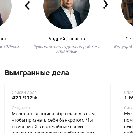
аев
Андрей Логинов
Се
и «2Лекс»
Руководитель отдела по работе с
Ведущий 
клиентами
Выигранные дела
Списан долг
Спис
423 932 ₽
1 6
Ситуация
Сит
Молодая женщина обратилась к нам,
Муж
чтобы признать себя банкротом. Мы
пом
помогли ей в кратчайшие сроки
вып