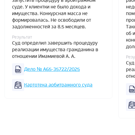
запустить процедуру в арбитражном
раб
суде. У клиентки не было дохода и
нед
имущества. Конкурсная масса не
пом
формировалась. Не освободили от
про
задолженностей за 8.5 месяцев.
Так
об 
Результат
кон
Суд определил завершить процедуру
дол
реализации имущества гражданина в
отношении Имамиевой А. А.
Резу
Суд
Дело № А65-35722/2025
реа
отн
Картотека арбитражного суда