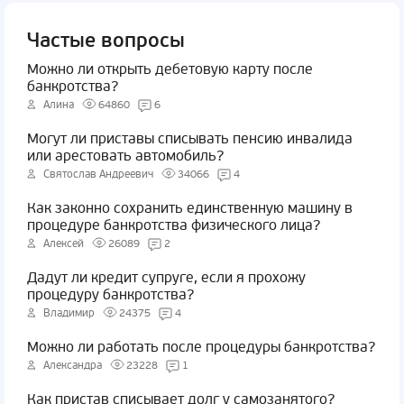
Частые вопросы
Можно ли открыть дебетовую карту после
банкротства?
Алина
64860
6
Могут ли приставы списывать пенсию инвалида
или арестовать автомобиль?
Святослав Андреевич
34066
4
Как законно сохранить единственную машину в
процедуре банкротства физического лица?
Алексей
26089
2
Дадут ли кредит супруге, если я прохожу
процедуру банкротства?
Владимир
24375
4
Можно ли работать после процедуры банкротства?
Александра
23228
1
Как пристав списывает долг у самозанятого?