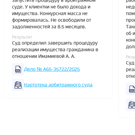
запустить процедуру в арбитражном
раб
суде. У клиентки не было дохода и
нед
имущества. Конкурсная масса не
пом
формировалась. Не освободили от
про
задолженностей за 8.5 месяцев.
Так
об 
Результат
кон
Суд определил завершить процедуру
дол
реализации имущества гражданина в
отношении Имамиевой А. А.
Резу
Суд
Дело № А65-35722/2025
реа
отн
Картотека арбитражного суда