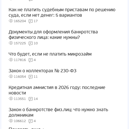
Как не платить судебным приставам по решению
суда, если нет денег: 5 вариантов
165204
17
Документы для оформления банкротства
физического лица: какие нужны?
157225
10
Что будет, если не платить микрозайм
117816
4
Закон о коллекторах № 230-ФЗ
116054
11
Кредитная амнистия в 2026 году: последние
новости
113551
14
Закон о банкротстве физ.лиц: что нужно знать
должникам
106612
4