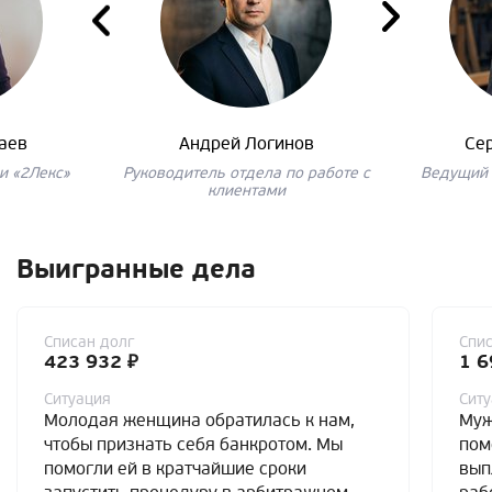
аев
Андрей Логинов
Се
и «2Лекс»
Руководитель отдела по работе с
Ведущий 
клиентами
Выигранные дела
Списан долг
Спис
423 932 ₽
1 6
Ситуация
Сит
Молодая женщина обратилась к нам,
Муж
чтобы признать себя банкротом. Мы
пом
помогли ей в кратчайшие сроки
вып