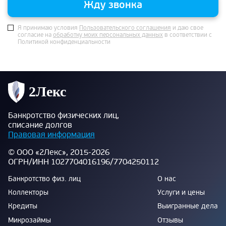
Жду звонка
Я принимаю условия
Пользовательского соглашения
и даю свое
согласие на
обработку моих персональных данных
в соответствии с
Политикой конфиденциальности
Банкротство физических лиц,
списание долгов
Правовая информация
© ООО «2Лекс», 2015-2026
ОГРН/ИНН 1027704016196/7704250112
Банкротство физ. лиц
О нас
Коллекторы
Услуги и цены
Кредиты
Выигранные дела
Микрозаймы
Отзывы