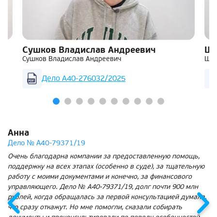
Сушков Владислав Андреевич
Ша
Сушков Владислав Андреевич
Шар
Дело А40-276032/2025
Анна
Дело № А40-79371/19
Очень благодарна компании за предоставленную помощь,
поддержку на всех этапах (особенно в суде), за тщательную
работу с моими документами и конечно, за финансового
управляющего. Дело № А40-79371/19, долг почти 900 млн
рублей, когда обращалась за первой консультацией думала,
что сразу откажут. Но мне помогли, сказали собирать