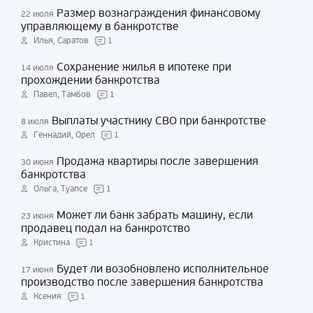
Размер вознаграждения финансовому
22 июля
управляющему в банкротстве
Илья, Саратов
1
Сохранение жилья в ипотеке при
14 июля
прохождении банкротства
Павел, Тамбов
1
Выплаты участнику СВО при банкротстве
8 июля
Геннадий, Орел
1
Продажа квартиры после завершения
30 июня
банкротства
Ольга, Туапсе
1
Может ли банк забрать машину, если
23 июня
продавец подал на банкротство
Кристина
1
Будет ли возобновлено исполнительное
17 июня
производство после завершения банкротства
Ксения
1