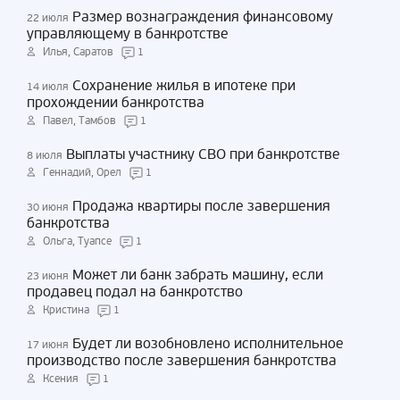
Размер вознаграждения финансовому
22 июля
управляющему в банкротстве
Илья, Саратов
1
Сохранение жилья в ипотеке при
14 июля
прохождении банкротства
Павел, Тамбов
1
Выплаты участнику СВО при банкротстве
8 июля
Геннадий, Орел
1
Продажа квартиры после завершения
30 июня
банкротства
Ольга, Туапсе
1
Может ли банк забрать машину, если
23 июня
продавец подал на банкротство
Кристина
1
Будет ли возобновлено исполнительное
17 июня
производство после завершения банкротства
Ксения
1