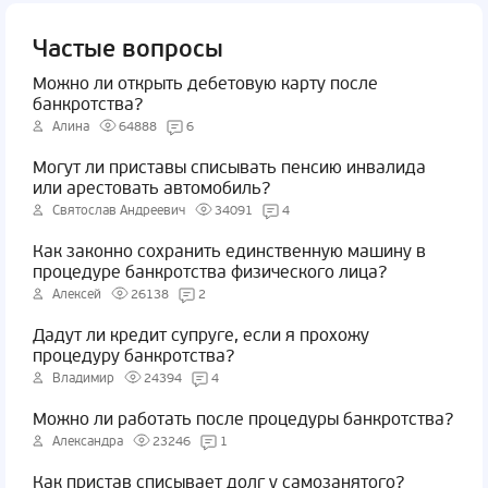
Частые вопросы
Можно ли открыть дебетовую карту после
банкротства?
Алина
64888
6
Могут ли приставы списывать пенсию инвалида
или арестовать автомобиль?
Святослав Андреевич
34091
4
Как законно сохранить единственную машину в
процедуре банкротства физического лица?
Алексей
26138
2
Дадут ли кредит супруге, если я прохожу
процедуру банкротства?
Владимир
24394
4
Можно ли работать после процедуры банкротства?
Александра
23246
1
Как пристав списывает долг у самозанятого?