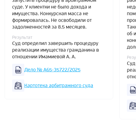
запустить процедуру в арбитражном
раб
суде. У клиентки не было дохода и
нед
имущества. Конкурсная масса не
пом
формировалась. Не освободили от
про
задолженностей за 8.5 месяцев.
Так
об 
Результат
кон
Суд определил завершить процедуру
дол
реализации имущества гражданина в
отношении Имамиевой А. А.
Резу
Суд
Дело № А65-35722/2025
реа
отн
Картотека арбитражного суда