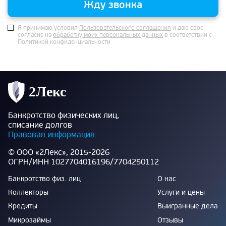
Жду звонка
Я принимаю условия
Пользовательского соглашения
и даю свое
согласие на
обработку моих персональных данных
в соответствии с
Политикой конфиденциальности
Банкротство физических лиц,
списание долгов
Правовая информация
© ООО «2Лекс», 2015-2026
ОГРН/ИНН 1027704016196/7704250112
Банкротство физ. лиц
О нас
Коллекторы
Услуги и цены
Кредиты
Выигранные дела
Микрозаймы
Отзывы