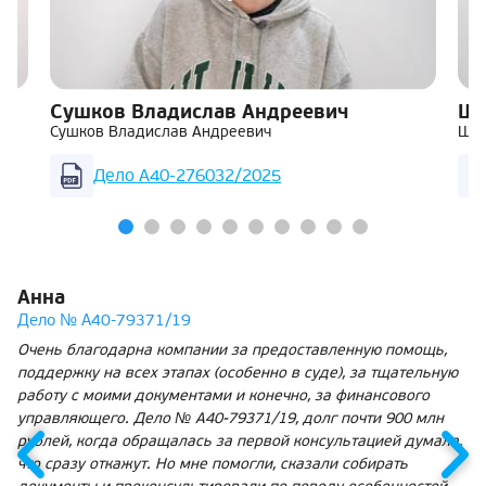
Сушков Владислав Андреевич
Ша
Сушков Владислав Андреевич
Шар
Дело А40-276032/2025
Анна
Дело № А40-79371/19
Очень благодарна компании за предоставленную помощь,
поддержку на всех этапах (особенно в суде), за тщательную
работу с моими документами и конечно, за финансового
управляющего. Дело № А40-79371/19, долг почти 900 млн
рублей, когда обращалась за первой консультацией думала,
что сразу откажут. Но мне помогли, сказали собирать