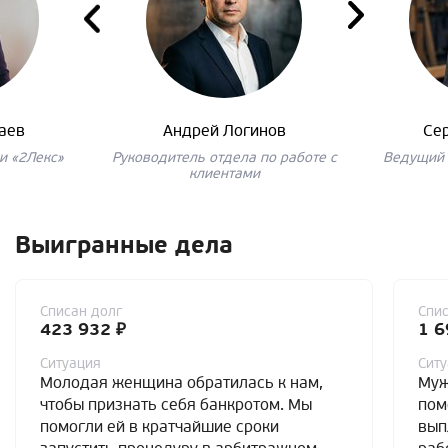
аев
Андрей Логинов
Се
и «2Лекс»
Руководитель отдела по работе с
Ведущий 
клиентами
Выигранные дела
Списан долг
Спис
423 932 ₽
1 6
Ситуация
Сит
Молодая женщина обратилась к нам,
Муж
чтобы признать себя банкротом. Мы
пом
помогли ей в кратчайшие сроки
вып