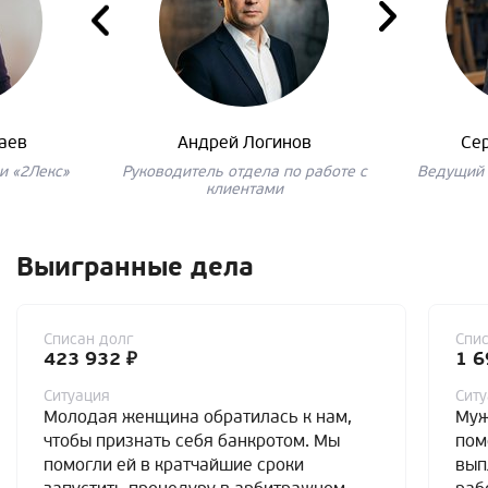
аев
Андрей Логинов
Се
и «2Лекс»
Руководитель отдела по работе с
Ведущий 
клиентами
Выигранные дела
Списан долг
Спис
423 932 ₽
1 6
Ситуация
Сит
Молодая женщина обратилась к нам,
Муж
чтобы признать себя банкротом. Мы
пом
помогли ей в кратчайшие сроки
вып