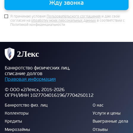
Жду звонка
Я принимаю условия
Пользовательского соглашения
и даю свое
согласие на
обработку моих персональных данных
в соответствии с
Политикой конфиденциальности
Банкротство физических лиц,
списание долгов
Правовая информация
© ООО «2Лекс», 2015-2026
ОГРН/ИНН 1027704016196/7704250112
Банкротство физ. лиц
О нас
Коллекторы
Услуги и цены
Кредиты
Выигранные дела
Микрозаймы
Отзывы