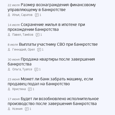
Размер вознаграждения финансовому
22 июля
управляющему в банкротстве
Илья, Саратов
1
Сохранение жилья в ипотеке при
14 июля
прохождении банкротства
Павел, Тамбов
1
Выплаты участнику СВО при банкротстве
8 июля
Геннадий, Орел
1
Продажа квартиры после завершения
30 июня
банкротства
Ольга, Туапсе
1
Может ли банк забрать машину, если
23 июня
продавец подал на банкротство
Кристина
1
Будет ли возобновлено исполнительное
17 июня
производство после завершения банкротства
Ксения
1