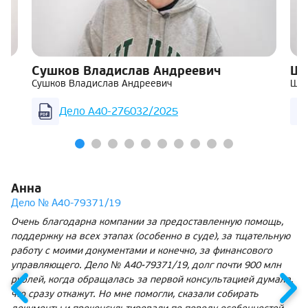
Сушков Владислав Андреевич
Ша
Сушков Владислав Андреевич
Шар
Дело А40-276032/2025
Анна
Дело № А40-79371/19
Очень благодарна компании за предоставленную помощь,
поддержку на всех этапах (особенно в суде), за тщательную
работу с моими документами и конечно, за финансового
управляющего. Дело № А40-79371/19, долг почти 900 млн
рублей, когда обращалась за первой консультацией думала,
что сразу откажут. Но мне помогли, сказали собирать