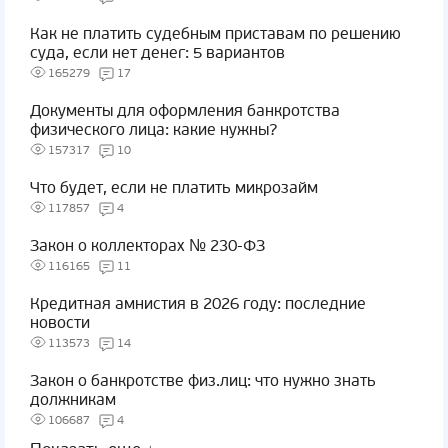
Как не платить судебным приставам по решению
суда, если нет денег: 5 вариантов
165279
17
Документы для оформления банкротства
физического лица: какие нужны?
157317
10
Что будет, если не платить микрозайм
117857
4
Закон о коллекторах № 230-ФЗ
116165
11
Кредитная амнистия в 2026 году: последние
новости
113573
14
Закон о банкротстве физ.лиц: что нужно знать
должникам
106687
4