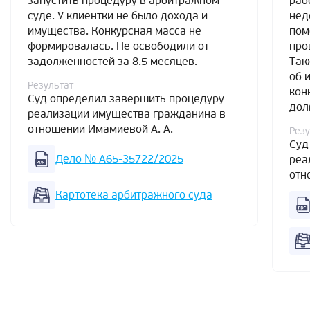
запустить процедуру в арбитражном
раб
суде. У клиентки не было дохода и
нед
имущества. Конкурсная масса не
пом
формировалась. Не освободили от
про
задолженностей за 8.5 месяцев.
Так
об 
Результат
кон
Суд определил завершить процедуру
дол
реализации имущества гражданина в
отношении Имамиевой А. А.
Резу
Суд
Дело № А65-35722/2025
реа
отн
Картотека арбитражного суда