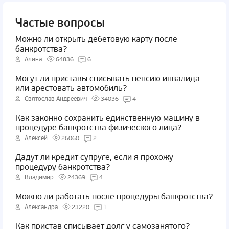
Частые вопросы
Можно ли открыть дебетовую карту после
банкротства?
Алина
64836
6
Могут ли приставы списывать пенсию инвалида
или арестовать автомобиль?
Святослав Андреевич
34036
4
Как законно сохранить единственную машину в
процедуре банкротства физического лица?
Алексей
26060
2
Дадут ли кредит супруге, если я прохожу
процедуру банкротства?
Владимир
24369
4
Можно ли работать после процедуры банкротства?
Александра
23220
1
Как пристав списывает долг у самозанятого?