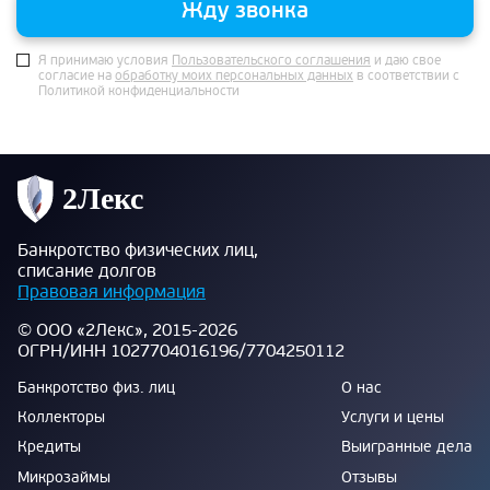
Жду звонка
Я принимаю условия
Пользовательского соглашения
и даю свое
согласие на
обработку моих персональных данных
в соответствии с
Политикой конфиденциальности
Банкротство физических лиц,
списание долгов
Правовая информация
© ООО «2Лекс», 2015-2026
ОГРН/ИНН 1027704016196/7704250112
Банкротство физ. лиц
О нас
Коллекторы
Услуги и цены
Кредиты
Выигранные дела
Микрозаймы
Отзывы