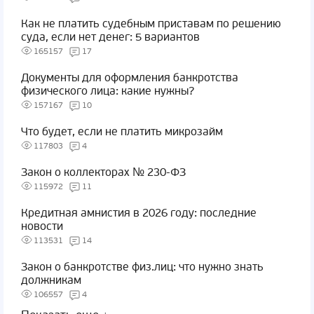
Как не платить судебным приставам по решению
суда, если нет денег: 5 вариантов
165157
17
Документы для оформления банкротства
физического лица: какие нужны?
157167
10
Что будет, если не платить микрозайм
117803
4
Закон о коллекторах № 230-ФЗ
115972
11
Кредитная амнистия в 2026 году: последние
новости
113531
14
Закон о банкротстве физ.лиц: что нужно знать
должникам
106557
4