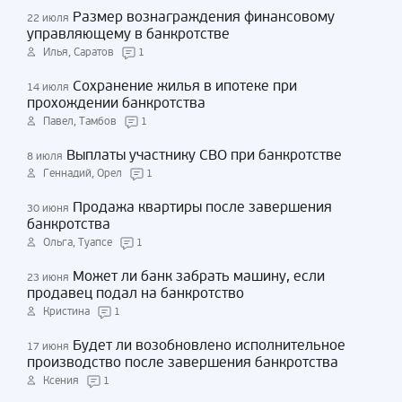
Размер вознаграждения финансовому
22 июля
управляющему в банкротстве
Илья, Саратов
1
Сохранение жилья в ипотеке при
14 июля
прохождении банкротства
Павел, Тамбов
1
Выплаты участнику СВО при банкротстве
8 июля
Геннадий, Орел
1
Продажа квартиры после завершения
30 июня
банкротства
Ольга, Туапсе
1
Может ли банк забрать машину, если
23 июня
продавец подал на банкротство
Кристина
1
Будет ли возобновлено исполнительное
17 июня
производство после завершения банкротства
Ксения
1