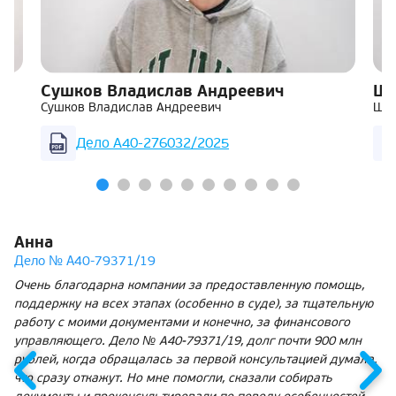
Сушков Владислав Андреевич
Ша
Сушков Владислав Андреевич
Шар
Дело А40-276032/2025
Анна
Дело № А40-79371/19
Очень благодарна компании за предоставленную помощь,
поддержку на всех этапах (особенно в суде), за тщательную
работу с моими документами и конечно, за финансового
управляющего. Дело № А40-79371/19, долг почти 900 млн
рублей, когда обращалась за первой консультацией думала,
что сразу откажут. Но мне помогли, сказали собирать