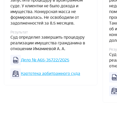
запустить процедуру в арбитражном
раб
суде. У клиентки не было дохода и
нед
имущества. Конкурсная масса не
пом
формировалась. Не освободили от
про
задолженностей за 8.5 месяцев.
Так
об 
Результат
кон
Суд определил завершить процедуру
дол
реализации имущества гражданина в
отношении Имамиевой А. А.
Резу
Суд
Дело № А65-35722/2025
реа
отн
Картотека арбитражного суда