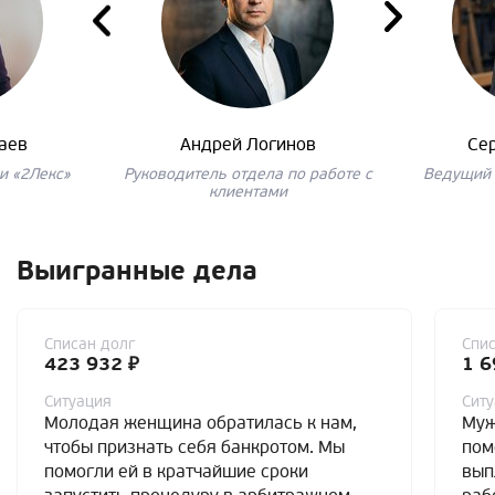
аев
Андрей Логинов
Се
и «2Лекс»
Руководитель отдела по работе с
Ведущий 
клиентами
Выигранные дела
Списан долг
Спис
423 932 ₽
1 6
Ситуация
Сит
Молодая женщина обратилась к нам,
Муж
чтобы признать себя банкротом. Мы
пом
помогли ей в кратчайшие сроки
вып