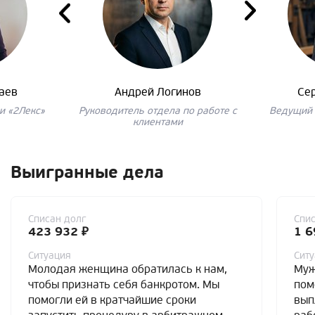
аев
Андрей Логинов
Се
и «2Лекс»
Руководитель отдела по работе с
Ведущий 
клиентами
Выигранные дела
Списан долг
Спис
423 932 ₽
1 6
Ситуация
Сит
Молодая женщина обратилась к нам,
Муж
чтобы признать себя банкротом. Мы
пом
помогли ей в кратчайшие сроки
вып