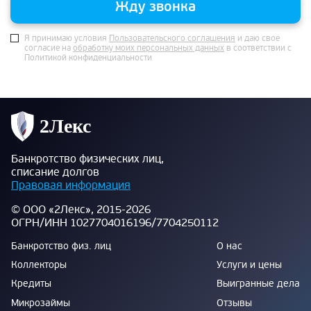
Жду звонка
Я принимаю условия
Пользовательского соглашения
и даю свое
согласие на
обработку моих персональных данных
в соответствии с
Политикой конфиденциальности
Банкротство физических лиц,
списание долгов
Правовая информация
© ООО «2Лекс», 2015-2026
ОГРН/ИНН 1027704016196/7704250112
Банкротство физ. лиц
О нас
Коллекторы
Услуги и цены
Кредиты
Выигранные дела
Микрозаймы
Отзывы