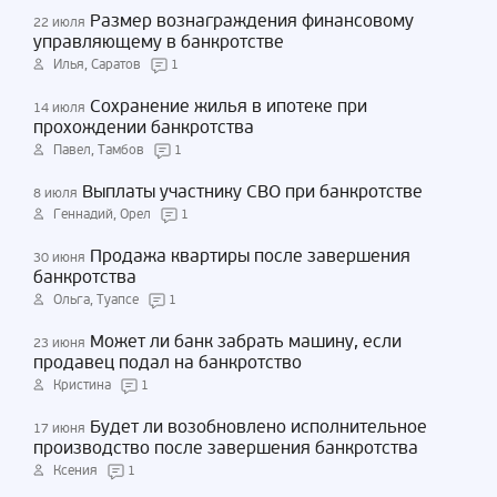
Размер вознаграждения финансовому
22 июля
управляющему в банкротстве
Илья, Саратов
1
Сохранение жилья в ипотеке при
14 июля
прохождении банкротства
Павел, Тамбов
1
Выплаты участнику СВО при банкротстве
8 июля
Геннадий, Орел
1
Продажа квартиры после завершения
30 июня
банкротства
Ольга, Туапсе
1
Может ли банк забрать машину, если
23 июня
продавец подал на банкротство
Кристина
1
Будет ли возобновлено исполнительное
17 июня
производство после завершения банкротства
Ксения
1