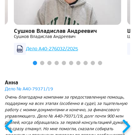
Сушков Владислав Андреевич
Ша
Сушков Владислав Андреевич
Шар
Дело А40-276032/2025
Анна
Дело № А40-79371/19
Очень благодарна компании за предоставленную помощь,
поддержку на всех этапах (особенно в суде), за тщательную
работу с моими документами и конечно, за финансового
управляющего. Дело № А40-79371/19, долг почти 900 млн
рублей, когда обращалась за первой консультацией думала,
что сразу откажут. Но мне помогли, сказали собирать