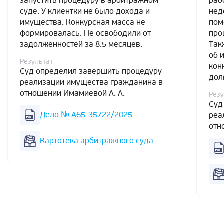
запустить процедуру в арбитражном
раб
суде. У клиентки не было дохода и
нед
имущества. Конкурсная масса не
пом
формировалась. Не освободили от
про
задолженностей за 8.5 месяцев.
Так
об 
Результат
кон
Суд определил завершить процедуру
дол
реализации имущества гражданина в
отношении Имамиевой А. А.
Резу
Суд
Дело № А65-35722/2025
реа
отн
Картотека арбитражного суда