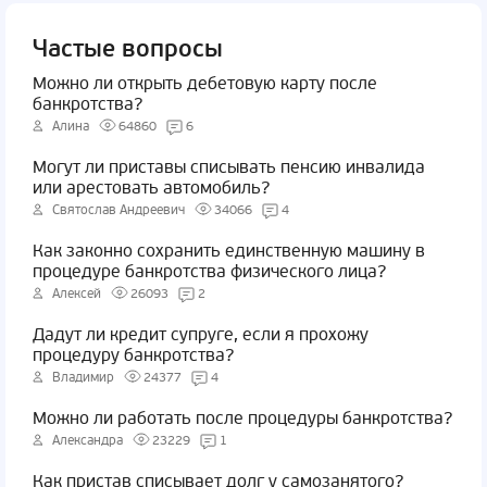
Частые вопросы
Можно ли открыть дебетовую карту после
банкротства?
Алина
64860
6
Могут ли приставы списывать пенсию инвалида
или арестовать автомобиль?
Святослав Андреевич
34066
4
Как законно сохранить единственную машину в
процедуре банкротства физического лица?
Алексей
26093
2
Дадут ли кредит супруге, если я прохожу
процедуру банкротства?
Владимир
24377
4
Можно ли работать после процедуры банкротства?
Александра
23229
1
Как пристав списывает долг у самозанятого?