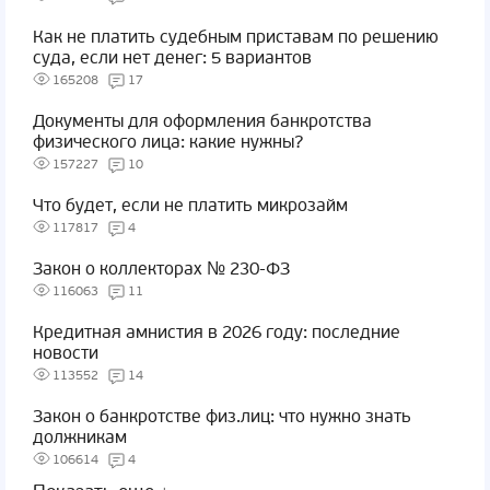
Как не платить судебным приставам по решению
суда, если нет денег: 5 вариантов
165208
17
Документы для оформления банкротства
физического лица: какие нужны?
157227
10
Что будет, если не платить микрозайм
117817
4
Закон о коллекторах № 230-ФЗ
116063
11
Кредитная амнистия в 2026 году: последние
новости
113552
14
Закон о банкротстве физ.лиц: что нужно знать
должникам
106614
4