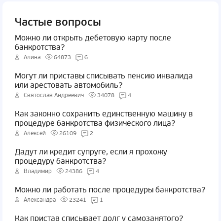
Частые вопросы
Можно ли открыть дебетовую карту после
банкротства?
Алина
64873
6
Могут ли приставы списывать пенсию инвалида
или арестовать автомобиль?
Святослав Андреевич
34078
4
Как законно сохранить единственную машину в
процедуре банкротства физического лица?
Алексей
26109
2
Дадут ли кредит супруге, если я прохожу
процедуру банкротства?
Владимир
24386
4
Можно ли работать после процедуры банкротства?
Александра
23241
1
Как пристав списывает долг у самозанятого?