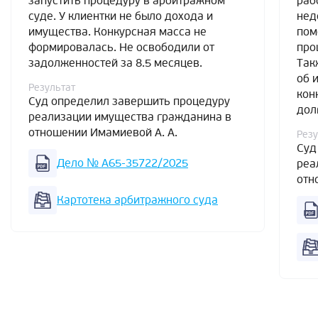
запустить процедуру в арбитражном
раб
суде. У клиентки не было дохода и
нед
имущества. Конкурсная масса не
пом
формировалась. Не освободили от
про
задолженностей за 8.5 месяцев.
Так
об 
Результат
кон
Суд определил завершить процедуру
дол
реализации имущества гражданина в
отношении Имамиевой А. А.
Резу
Суд
Дело № А65-35722/2025
реа
отн
Картотека арбитражного суда