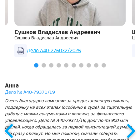
Сушков Владислав Андреевич
Ша
Сушков Владислав Андреевич
Шар
Дело А40-276032/2025
Анна
Дело № А40-79371/19
Очень благодарна компании за предоставленную помощь,
поддержку на всех этапах (особенно в суде), за тщательную
работу с моими документами и конечно, за финансового
управляющего. Дело № А40-79371/19, долг почти 900 млн
рублей, когда обращалась за первой консультацией думала,
что сразу откажут. Но мне помогли, сказали собирать