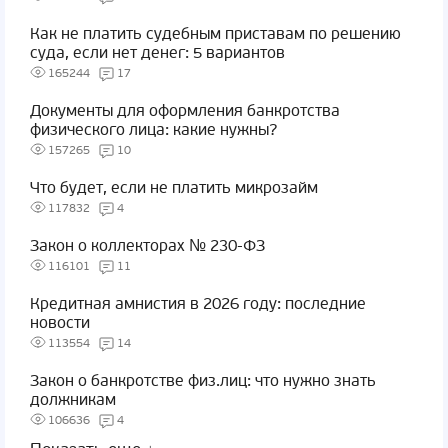
Как не платить судебным приставам по решению
суда, если нет денег: 5 вариантов
165244
17
Документы для оформления банкротства
физического лица: какие нужны?
157265
10
Что будет, если не платить микрозайм
117832
4
Закон о коллекторах № 230-ФЗ
116101
11
Кредитная амнистия в 2026 году: последние
новости
113554
14
Закон о банкротстве физ.лиц: что нужно знать
должникам
106636
4