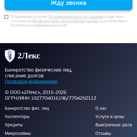
Жду звонка
Я принимаю условия
Пользовательского соглашения
и даю свое
согласие на
обработку моих персональных данных
в соответствии с
Политикой конфиденциальности
Банкротство физических лиц,
списание долгов
Правовая информация
© ООО «2Лекс», 2015-2026
ОГРН/ИНН 1027704016196/7704250112
Банкротство физ. лиц
О нас
Коллекторы
Услуги и цены
Кредиты
Выигранные дела
Микрозаймы
Отзывы