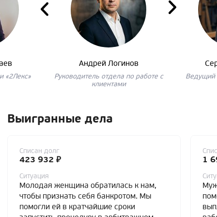
аев
Андрей Логинов
Се
и «2Лекс»
Руководитель отдела по работе с
Ведущий 
клиентами
Выигранные дела
Списан долг
Спис
423 932 ₽
1 6
Ситуация
Сит
Молодая женщина обратилась к нам,
Муж
чтобы признать себя банкротом. Мы
пом
помогли ей в кратчайшие сроки
вып