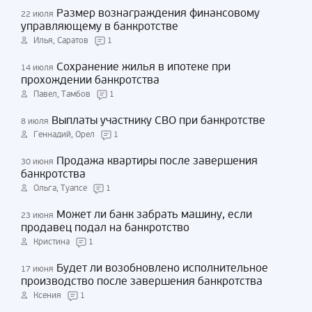
Размер вознаграждения финансовому
22 июля
управляющему в банкротстве
Илья, Саратов
1
Сохранение жилья в ипотеке при
14 июля
прохождении банкротства
Павел, Тамбов
1
Выплаты участнику СВО при банкротстве
8 июля
Геннадий, Орел
1
Продажа квартиры после завершения
30 июня
банкротства
Ольга, Туапсе
1
Может ли банк забрать машину, если
23 июня
продавец подал на банкротство
Кристина
1
Будет ли возобновлено исполнительное
17 июня
производство после завершения банкротства
Ксения
1