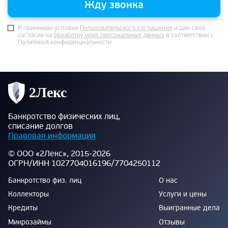
Жду звонка
Я принимаю условия
Пользовательского соглашения
и даю свое
согласие на
обработку моих персональных данных
в соответствии с
Политикой конфиденциальности
Банкротство физических лиц,
списание долгов
Правовая информация
© ООО «2Лекс», 2015-2026
ОГРН/ИНН 1027704016196/7704250112
Банкротство физ. лиц
О нас
Коллекторы
Услуги и цены
Кредиты
Выигранные дела
Микрозаймы
Отзывы