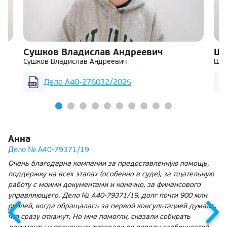
Сушков Владислав Андреевич
Ша
Сушков Владислав Андреевич
Шар
Дело А40-276032/2025
Анна
Дело № А40-79371/19
Очень благодарна компании за предоставленную помощь,
поддержку на всех этапах (особенно в суде), за тщательную
работу с моими документами и конечно, за финансового
управляющего. Дело № А40-79371/19, долг почти 900 млн
рублей, когда обращалась за первой консультацией думала,
что сразу откажут. Но мне помогли, сказали собирать