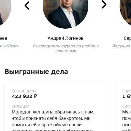
аев
Андрей Логинов
Се
и «2Лекс»
Руководитель отдела по работе с
Ведущий 
клиентами
Выигранные дела
Списан долг
Спис
423 932 ₽
1 6
Ситуация
Сит
Молодая женщина обратилась к нам,
Муж
чтобы признать себя банкротом. Мы
пом
помогли ей в кратчайшие сроки
вып