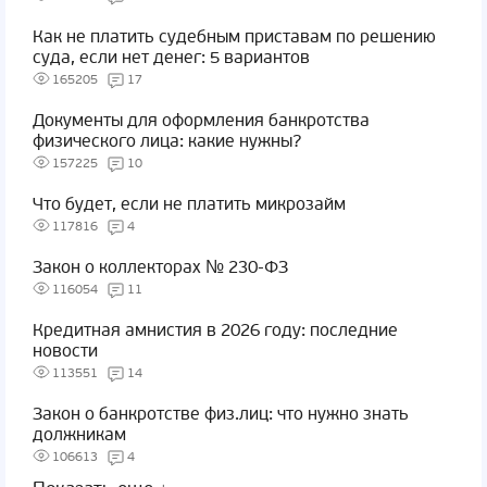
Как не платить судебным приставам по решению
суда, если нет денег: 5 вариантов
165205
17
Документы для оформления банкротства
физического лица: какие нужны?
157225
10
Что будет, если не платить микрозайм
117816
4
Закон о коллекторах № 230-ФЗ
116054
11
Кредитная амнистия в 2026 году: последние
новости
113551
14
Закон о банкротстве физ.лиц: что нужно знать
должникам
106613
4