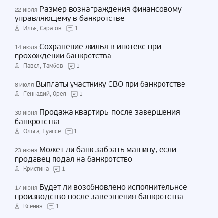
Размер вознаграждения финансовому
22 июля
управляющему в банкротстве
Илья, Саратов
1
Сохранение жилья в ипотеке при
14 июля
прохождении банкротства
Павел, Тамбов
1
Выплаты участнику СВО при банкротстве
8 июля
Геннадий, Орел
1
Продажа квартиры после завершения
30 июня
банкротства
Ольга, Туапсе
1
Может ли банк забрать машину, если
23 июня
продавец подал на банкротство
Кристина
1
Будет ли возобновлено исполнительное
17 июня
производство после завершения банкротства
Ксения
1