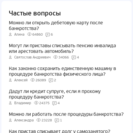
Частые вопросы
Можно ли открыть дебетовую карту после
банкротства?
Алина
64860
6
Могут ли приставы списывать пенсию инвалида
или арестовать автомобиль?
Святослав Андреевич
34066
4
Как законно сохранить единственную машину в
процедуре банкротства физического лица?
Алексей
26089
2
Дадут ли кредит супруге, если я прохожу
процедуру банкротства?
Владимир
24375
4
Можно ли работать после процедуры банкротства?
Александра
23228
1
Как пристав списывает долг у самозанятого?