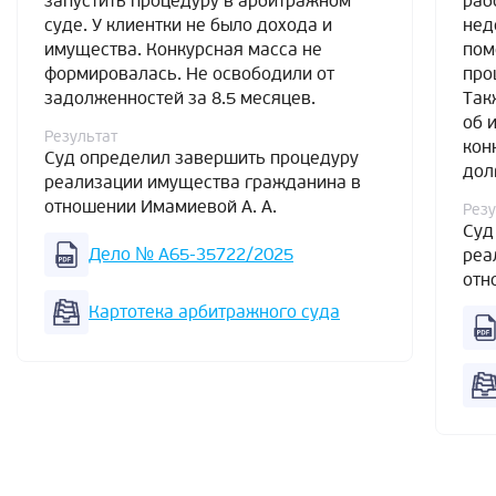
запустить процедуру в арбитражном
раб
суде. У клиентки не было дохода и
нед
имущества. Конкурсная масса не
пом
формировалась. Не освободили от
про
задолженностей за 8.5 месяцев.
Так
об 
Результат
кон
Суд определил завершить процедуру
дол
реализации имущества гражданина в
отношении Имамиевой А. А.
Резу
Суд
Дело № А65-35722/2025
реа
отн
Картотека арбитражного суда