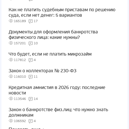
Как не платить судебным приставам по решению
суда, если нет денег: 5 вариантов
165189
17
Документы для оформления банкротства
физического лица: какие нужны?
157201
10
Что будет, если не платить микрозайм
117812
4
Закон о коллекторах № 230-ФЗ
116010
11
Кредитная амнистия в 2026 году: последние
новости
113546
14
Закон о банкротстве физ.лиц: что нужно знать
должникам
106592
4