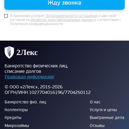
Жду звонка
Я принимаю условия
Пользовательского соглашения
и даю свое
согласие на
обработку моих персональных данных
в соответствии с
Политикой конфиденциальности
Банкротство физических лиц,
списание долгов
Правовая информация
© ООО «2Лекс», 2015-2026
ОГРН/ИНН 1027704016196/7704250112
Банкротство физ. лиц
О нас
Коллекторы
Услуги и цены
Кредиты
Выигранные дела
Микрозаймы
Отзывы