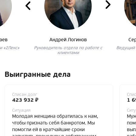
аев
Андрей Логинов
Се
и «2Лекс»
Руководитель отдела по работе с
Ведущий 
клиентами
Выигранные дела
Списан долг
Спис
423 932 ₽
1 6
Ситуация
Сит
Молодая женщина обратилась к нам,
Муж
чтобы признать себя банкротом. Мы
пом
помогли ей в кратчайшие сроки
вып