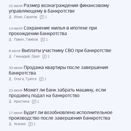
Размер вознаграждения финансовому
22 июля
управляющему в банкротстве
Илья, Саратов
1
Сохранение жилья в ипотеке при
14 июля
прохождении банкротства
Павел, Тамбов
1
Выплаты участнику СВО при банкротстве
8 июля
Геннадий, Орел
1
Продажа квартиры после завершения
30 июня
банкротства
Ольга, Туапсе
1
Может ли банк забрать машину, если
23 июня
продавец подал на банкротство
Кристина
1
Будет ли возобновлено исполнительное
17 июня
производство после завершения банкротства
Ксения
1