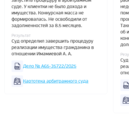
запустить процедуру в арбитражном
раб
суде. У клиентки не было дохода и
нед
имущества. Конкурсная масса не
пом
формировалась. Не освободили от
про
задолженностей за 8.5 месяцев.
Так
об 
Результат
кон
Суд определил завершить процедуру
дол
реализации имущества гражданина в
отношении Имамиевой А. А.
Резу
Суд
Дело № А65-35722/2025
реа
отн
Картотека арбитражного суда