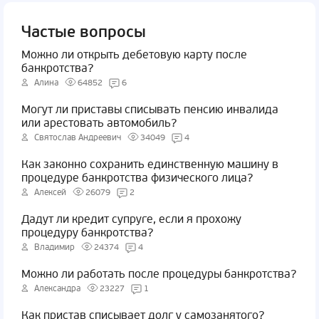
Частые вопросы
Можно ли открыть дебетовую карту после
банкротства?
Алина
64852
6
Могут ли приставы списывать пенсию инвалида
или арестовать автомобиль?
Святослав Андреевич
34049
4
Как законно сохранить единственную машину в
процедуре банкротства физического лица?
Алексей
26079
2
Дадут ли кредит супруге, если я прохожу
процедуру банкротства?
Владимир
24374
4
Можно ли работать после процедуры банкротства?
Александра
23227
1
Как пристав списывает долг у самозанятого?