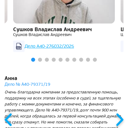
Сушков Владислав Андреевич
Ша
Сушков Владислав Андреевич
Шар
Дело А40-276032/2025
Анна
Дело № А40-79371/19
Очень благодарна компании за предоставленную помощь,
поддержку на всех этапах (особенно в суде), за тщательную
работу с моими документами и конечно, за финансового
управляющего. Дело № А40-79371/19, долг почти 900 млн
рублей, когда обращалась за первой консультацией думала,
что сразу откажут. Но мне помогли, сказали собирать