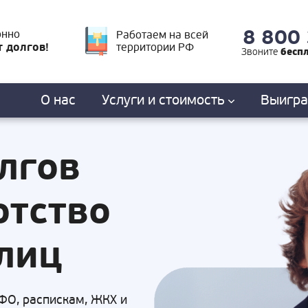
8 800
онно
Работаем на всей
т долгов!
территории РФ
бесп
Звоните
О нас
Услуги
и стоимость
Выигр
лгов
отство
лиц
ФО, распискам, ЖКХ и