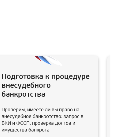
Подготовка к процедуре
Анали
внесудебного
после
банкротства
Юристы в
заключал
Проверим, имеете ли вы право на
супруга,
внесудебное банкротство: запрос в
отмены э
БКИ и ФССП, проверка долгов и
имущества банкрота
В итоге 