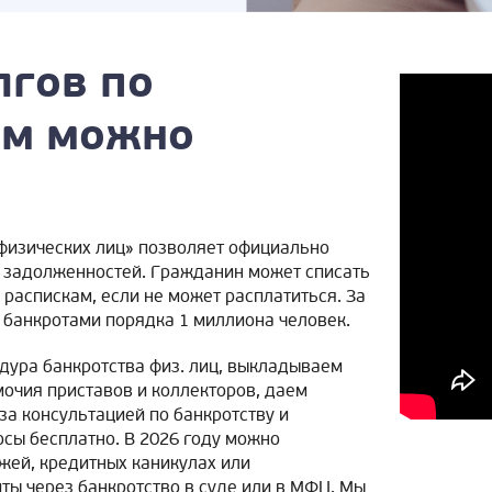
лгов по
ам можно
физических лиц» позволяет официально
ти задолженностей. Гражданин может списать
 распискам, если не может расплатиться. За
 банкротами порядка 1 миллиона человек.
едура банкротства физ. лиц, выкладываем
мочия приставов и коллекторов, даем
а консультацией по банкротству и
сы бесплатно. В 2026 году можно
жей, кредитных каникулах или
ты через банкротство в суде или в МФЦ. Мы