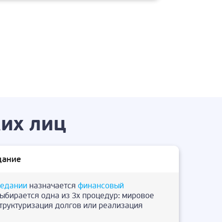
их лиц
дание
седании
назначается
финансовый
выбирается одна из 3х процедур: мировое
структуризация долгов или реализация