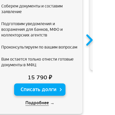
консульт
Соберем документы и составим
банкротс
заявление
арбитраж
подготов
Подготовим уведомления и
возражения для банков, МФО и
коллекторских агентств
Проконсультируем по вашим вопросам
Вам остается только отнести готовые
документы в МФЦ
15 790 ₽
Списать долги
Подробнее
→