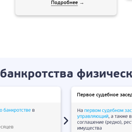
Подробнее
→
банкротства физическ
Первое судебное засе
о банкротстве
в
На
первом судебном за
управляющий
, а также 
соглашение (редко), ре
есяцев
имущества