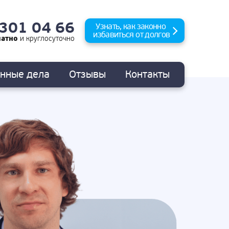
 301 04 66
Узнать, как законно
избавиться от долгов
латно
и
круглосуточно
анные
дела
Отзывы
Контакты