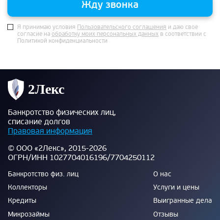
Жду звонка
Я принимаю условия
Пользовательского соглашения
и даю свое
согласие на
обработку моих персональных данных
в соответствии с
Политикой конфиденциальности
Банкротство физических лиц,
списание долгов
Правовая информация
© ООО «2Лекс», 2015-2026
ОГРН/ИНН 1027704016196/7704250112
Банкротство физ. лиц
О нас
Коллекторы
Услуги и цены
Кредиты
Выигранные дела
Микрозаймы
Отзывы