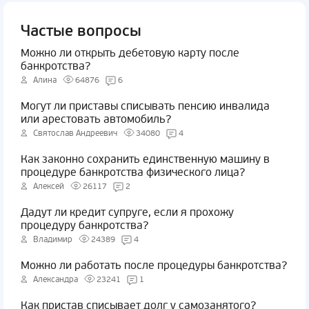
Частые вопросы
Можно ли открыть дебетовую карту после
банкротства?
Алина
64876
6
Могут ли приставы списывать пенсию инвалида
или арестовать автомобиль?
Святослав Андреевич
34080
4
Как законно сохранить единственную машину в
процедуре банкротства физического лица?
Алексей
26117
2
Дадут ли кредит супруге, если я прохожу
процедуру банкротства?
Владимир
24389
4
Можно ли работать после процедуры банкротства?
Александра
23241
1
Как пристав списывает долг у самозанятого?