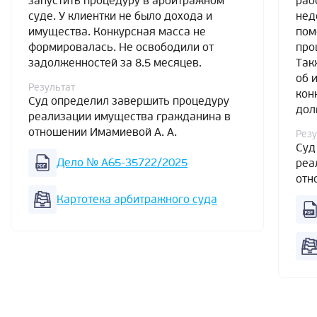
запустить процедуру в арбитражном
раб
суде. У клиентки не было дохода и
нед
имущества. Конкурсная масса не
пом
формировалась. Не освободили от
про
задолженностей за 8.5 месяцев.
Так
об 
Результат
кон
Суд определил завершить процедуру
дол
реализации имущества гражданина в
отношении Имамиевой А. А.
Резу
Суд
Дело № А65-35722/2025
реа
отн
Картотека арбитражного суда