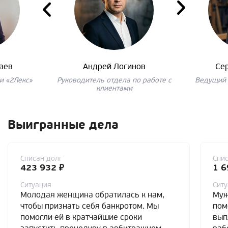
аев
Андрей Логинов
Се
и «2Лекс»
Руководитель отдела по работе с
Ведущий 
клиентами
Выигранные дела
Списан долг
Спис
423 932 ₽
1 6
Ситуация
Сит
Молодая женщина обратилась к нам,
Муж
чтобы признать себя банкротом. Мы
пом
помогли ей в кратчайшие сроки
вып