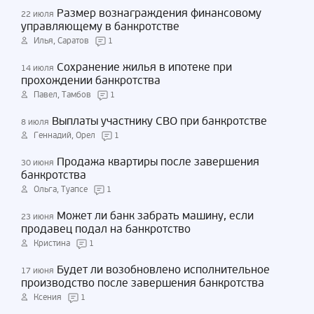
Размер вознаграждения финансовому
22 июля
управляющему в банкротстве
Илья, Саратов
1
Сохранение жилья в ипотеке при
14 июля
прохождении банкротства
Павел, Тамбов
1
Выплаты участнику СВО при банкротстве
8 июля
Геннадий, Орел
1
Продажа квартиры после завершения
30 июня
банкротства
Ольга, Туапсе
1
Может ли банк забрать машину, если
23 июня
продавец подал на банкротство
Кристина
1
Будет ли возобновлено исполнительное
17 июня
производство после завершения банкротства
Ксения
1