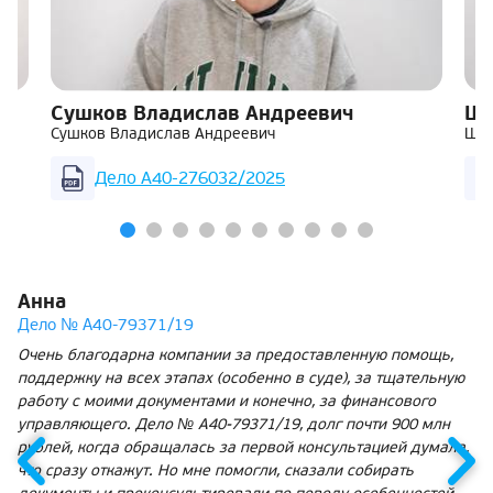
Сушков Владислав Андреевич
Ша
Сушков Владислав Андреевич
Шар
Дело А40-276032/2025
Анна
Дело № А40-79371/19
Очень благодарна компании за предоставленную помощь,
поддержку на всех этапах (особенно в суде), за тщательную
работу с моими документами и конечно, за финансового
управляющего. Дело № А40-79371/19, долг почти 900 млн
рублей, когда обращалась за первой консультацией думала,
что сразу откажут. Но мне помогли, сказали собирать