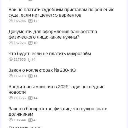
Как не платить судебным приставам по решению
суда, если нет денег: 5 вариантов
165246
17
Документы для оформления банкротства
физического лица: какие нужны?
157273
10
Что будет, если не платить микрозайм
117836
4
Закон о коллекторах № 230-ФЗ
116113
11
Кредитная амнистия в 2026 году: последние
новости
113555
14
Закон о банкротстве физ.лиц: что нужно знать
должникам
106644
4