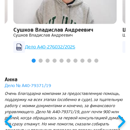
Сушков Владислав Андреевич
Ша
Сушков Владислав Андреевич
Шар
Дело А40-276032/2025
Анна
Дело № А40-79371/19
Очень благодарна компании за предоставленную помощь,
поддержку на всех этапах (особенно в суде), за тщательную
работу с моими документами и конечно, за финансового
управляющего. Дело № А40-79371/19, долг почти 900 млн
рублей, когда обращалась за первой консультацией думала,
что сразу откажут. Но мне помогли, сказали собирать