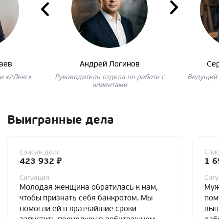
аев
Андрей Логинов
Се
и «2Лекс»
Руководитель отдела по работе с
Ведущий 
клиентами
Выигранные дела
Списан долг
Спис
423 932 ₽
1 6
Ситуация
Сит
Молодая женщина обратилась к нам,
Муж
чтобы признать себя банкротом. Мы
пом
помогли ей в кратчайшие сроки
вып