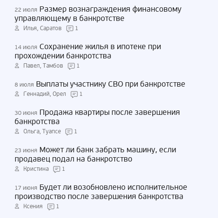
Размер вознаграждения финансовому
22 июля
управляющему в банкротстве
Илья, Саратов
1
Сохранение жилья в ипотеке при
14 июля
прохождении банкротства
Павел, Тамбов
1
Выплаты участнику СВО при банкротстве
8 июля
Геннадий, Орел
1
Продажа квартиры после завершения
30 июня
банкротства
Ольга, Туапсе
1
Может ли банк забрать машину, если
23 июня
продавец подал на банкротство
Кристина
1
Будет ли возобновлено исполнительное
17 июня
производство после завершения банкротства
Ксения
1