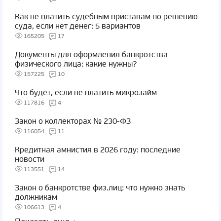
Как не платить судебным приставам по решению
суда, если нет денег: 5 вариантов
165205
17
Документы для оформления банкротства
физического лица: какие нужны?
157225
10
Что будет, если не платить микрозайм
117816
4
Закон о коллекторах № 230-ФЗ
116054
11
Кредитная амнистия в 2026 году: последние
новости
113551
14
Закон о банкротстве физ.лиц: что нужно знать
должникам
106613
4