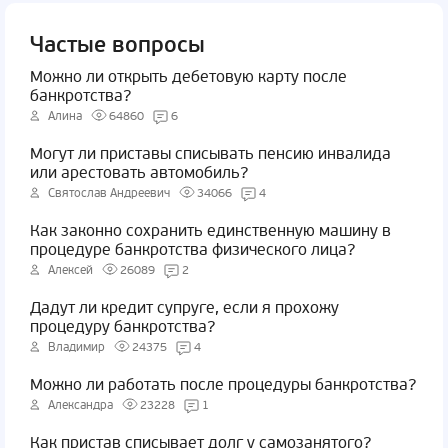
Частые вопросы
Можно ли открыть дебетовую карту после
банкротства?
Алина
64860
6
Могут ли приставы списывать пенсию инвалида
или арестовать автомобиль?
Святослав Андреевич
34066
4
Как законно сохранить единственную машину в
процедуре банкротства физического лица?
Алексей
26089
2
Дадут ли кредит супруге, если я прохожу
процедуру банкротства?
Владимир
24375
4
Можно ли работать после процедуры банкротства?
Александра
23228
1
Как пристав списывает долг у самозанятого?