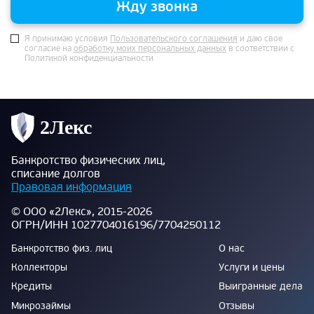
Жду звонка
Я принимаю условия
Пользовательского соглашения
и даю свое
согласие на
обработку моих персональных данных
в соответствии с
Политикой конфиденциальности
Банкротство физических лиц,
списание долгов
Правовая информация
© ООО «2Лекс», 2015-2026
ОГРН/ИНН 1027704016196/7704250112
Банкротство физ. лиц
О нас
Коллекторы
Услуги и цены
Кредиты
Выигранные дела
Микрозаймы
Отзывы