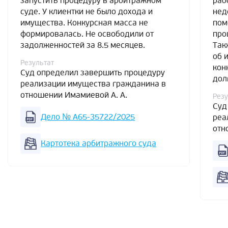
запустить процедуру в арбитражном
раб
суде. У клиентки не было дохода и
нед
имущества. Конкурсная масса не
пом
формировалась. Не освободили от
про
задолженностей за 8.5 месяцев.
Так
об 
Результат
кон
Суд определил завершить процедуру
дол
реализации имущества гражданина в
отношении Имамиевой А. А.
Резу
Суд
Дело № А65-35722/2025
реа
отн
Картотека арбитражного суда