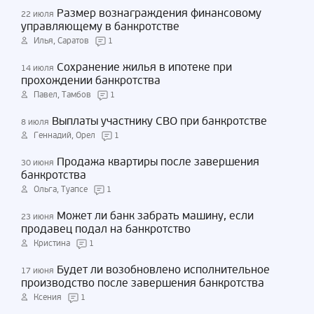
Размер вознаграждения финансовому
22 июля
управляющему в банкротстве
Илья, Саратов
1
Сохранение жилья в ипотеке при
14 июля
прохождении банкротства
Павел, Тамбов
1
Выплаты участнику СВО при банкротстве
8 июля
Геннадий, Орел
1
Продажа квартиры после завершения
30 июня
банкротства
Ольга, Туапсе
1
Может ли банк забрать машину, если
23 июня
продавец подал на банкротство
Кристина
1
Будет ли возобновлено исполнительное
17 июня
производство после завершения банкротства
Ксения
1