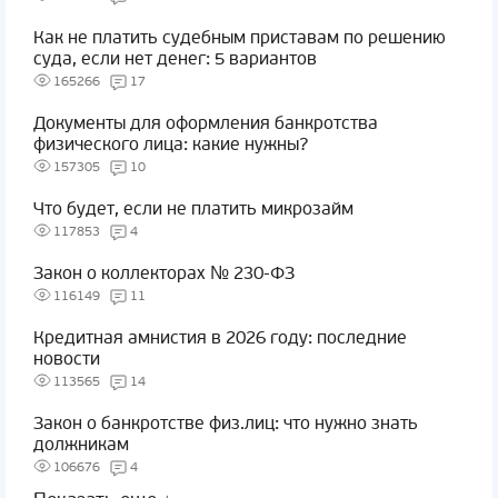
Как не платить судебным приставам по решению
суда, если нет денег: 5 вариантов
165266
17
Документы для оформления банкротства
физического лица: какие нужны?
157305
10
Что будет, если не платить микрозайм
117853
4
Закон о коллекторах № 230-ФЗ
116149
11
Кредитная амнистия в 2026 году: последние
новости
113565
14
Закон о банкротстве физ.лиц: что нужно знать
должникам
106676
4