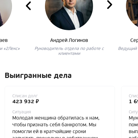
аев
Андрей Логинов
Се
и «2Лекс»
Руководитель отдела по работе с
Ведущий 
клиентами
Выигранные дела
Списан долг
Спис
423 932 ₽
1 6
Ситуация
Сит
Молодая женщина обратилась к нам,
Муж
чтобы признать себя банкротом. Мы
пом
помогли ей в кратчайшие сроки
вып