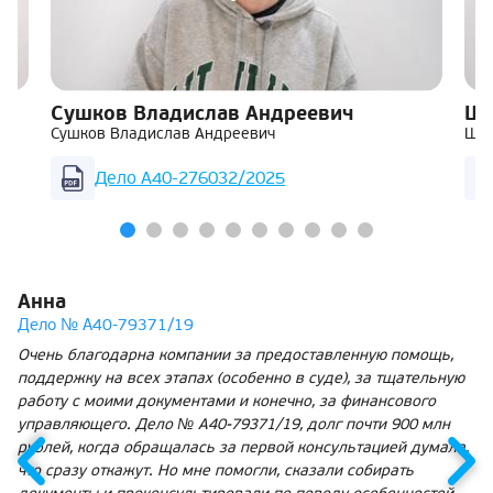
Сушков Владислав Андреевич
Ша
Сушков Владислав Андреевич
Шар
Дело А40-276032/2025
Анна
Дело № А40-79371/19
Очень благодарна компании за предоставленную помощь,
поддержку на всех этапах (особенно в суде), за тщательную
работу с моими документами и конечно, за финансового
управляющего. Дело № А40-79371/19, долг почти 900 млн
рублей, когда обращалась за первой консультацией думала,
что сразу откажут. Но мне помогли, сказали собирать