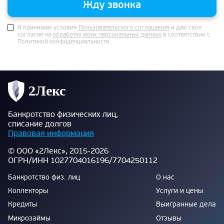
Жду звонка
Я принимаю условия
Пользовательского соглашения
и даю свое
согласие на
обработку моих персональных данных
в соответствии с
Политикой конфиденциальности
Банкротство физических лиц,
списание долгов
Правовая информация
© ООО «2Лекс», 2015-2026
ОГРН/ИНН 1027704016196/7704250112
Банкротство физ. лиц
О нас
Коллекторы
Услуги и цены
Кредиты
Выигранные дела
Микрозаймы
Отзывы