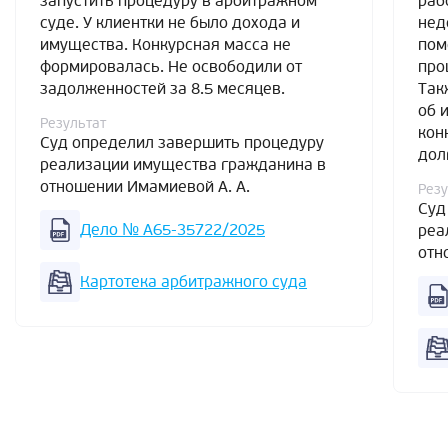
запустить процедуру в арбитражном
раб
суде. У клиентки не было дохода и
нед
имущества. Конкурсная масса не
пом
формировалась. Не освободили от
про
задолженностей за 8.5 месяцев.
Так
об 
Результат
кон
Суд определил завершить процедуру
дол
реализации имущества гражданина в
отношении Имамиевой А. А.
Резу
Суд
Дело № А65-35722/2025
реа
отн
Картотека арбитражного суда