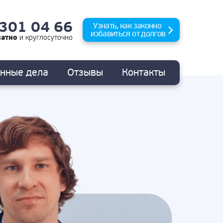
 301 04 66
Узнать, как законно
избавиться от долгов
латно
и
круглосуточно
анные
дела
Отзывы
Контакты