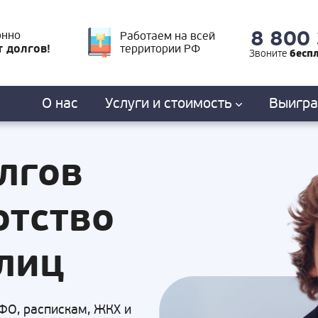
8 800
онно
Работаем на всей
т долгов!
территории РФ
бесп
Звоните
О нас
Услуги
и стоимость
Выигр
лгов
отство
лиц
ФО, распискам, ЖКХ и