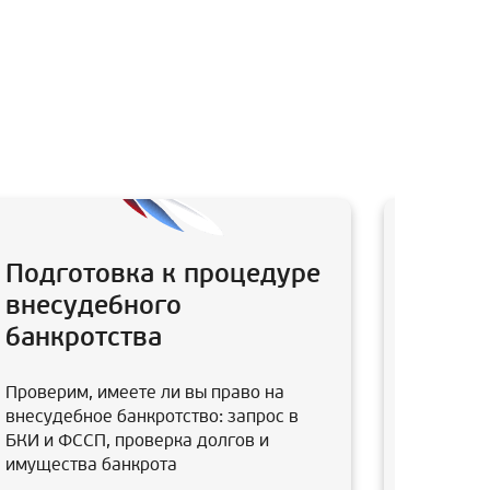
Подготовка к процедуре
Анали
внесудебного
после
банкротства
Юристы в
заключал
Проверим, имеете ли вы право на
супруга,
внесудебное банкротство: запрос в
отмены э
БКИ и ФССП, проверка долгов и
имущества банкрота
В итоге 