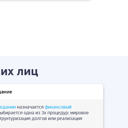
их лиц
дание
седании
назначается
финансовый
выбирается одна из 3х процедур: мировое
структуризация долгов или реализация