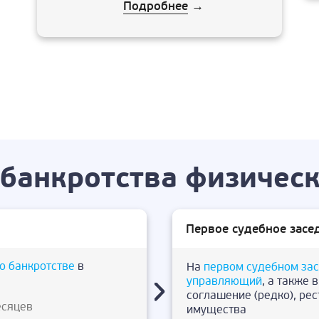
Подробнее
→
банкротства физическ
Первое судебное засе
о банкротстве
в
На
первом судебном за
управляющий
, а также 
соглашение (редко), ре
есяцев
имущества