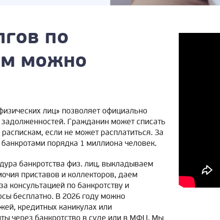
лгов по
ам можно
физических лиц» позволяет официально
ти задолженностей. Гражданин может списать
 распискам, если не может расплатиться. За
 банкротами порядка 1 миллиона человек.
едура банкротства физ. лиц, выкладываем
мочия приставов и коллекторов, даем
а консультацией по банкротству и
сы бесплатно. В 2026 году можно
жей, кредитных каникулах или
ты через банкротство в суде или в МФЦ. Мы