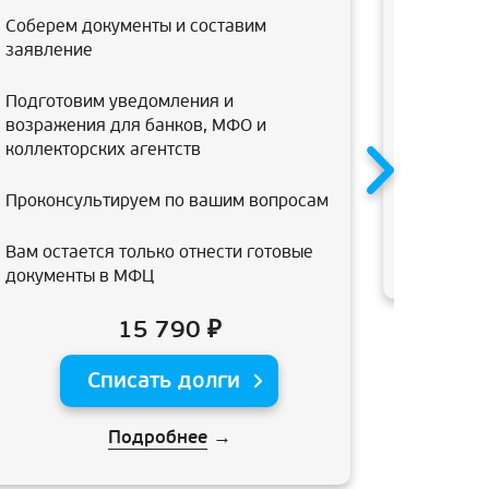
консульт
Соберем документы и составим
банкротс
заявление
арбитраж
подготов
Подготовим уведомления и
возражения для банков, МФО и
коллекторских агентств
Проконсультируем по вашим вопросам
Вам остается только отнести готовые
документы в МФЦ
15 790 ₽
Списать долги
Подробнее
→