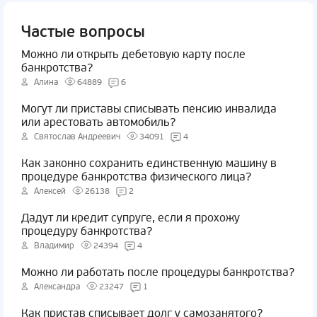
Частые вопросы
Можно ли открыть дебетовую карту после
банкротства?
Алина
64889
6
Могут ли приставы списывать пенсию инвалида
или арестовать автомобиль?
Святослав Андреевич
34091
4
Как законно сохранить единственную машину в
процедуре банкротства физического лица?
Алексей
26138
2
Дадут ли кредит супруге, если я прохожу
процедуру банкротства?
Владимир
24394
4
Можно ли работать после процедуры банкротства?
Александра
23247
1
Как пристав списывает долг у самозанятого?