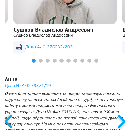
Сушков Владислав Андреевич
Ша
Сушков Владислав Андреевич
Шар
Дело А40-276032/2025
Анна
Дело № А40-79371/19
Очень благодарна компании за предоставленную помощь,
поддержку на всех этапах (особенно в суде), за тщательную
работу с моими документами и конечно, за финансового
управляющего. Дело № А40-79371/19, долг почти 900 млн
рублей, когда обращалась за первой консультацией думала,
что сразу откажут. Но мне помогли, сказали собирать