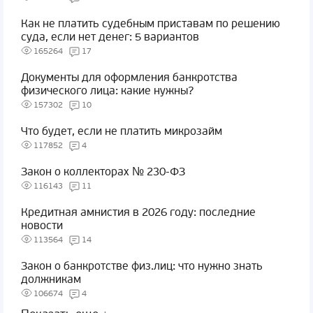
Как не платить судебным приставам по решению
суда, если нет денег: 5 вариантов
165264
17
Документы для оформления банкротства
физического лица: какие нужны?
157302
10
Что будет, если не платить микрозайм
117852
4
Закон о коллекторах № 230-ФЗ
116143
11
Кредитная амнистия в 2026 году: последние
новости
113564
14
Закон о банкротстве физ.лиц: что нужно знать
должникам
106674
4