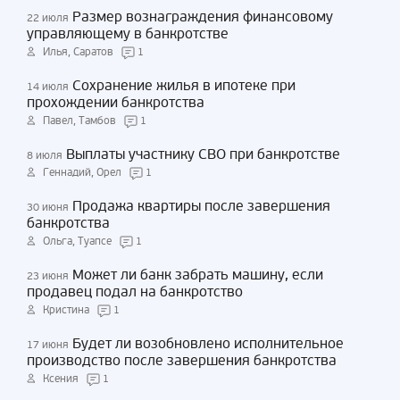
Размер вознаграждения финансовому
22 июля
управляющему в банкротстве
Илья, Саратов
1
Сохранение жилья в ипотеке при
14 июля
прохождении банкротства
Павел, Тамбов
1
Выплаты участнику СВО при банкротстве
8 июля
Геннадий, Орел
1
Продажа квартиры после завершения
30 июня
банкротства
Ольга, Туапсе
1
Может ли банк забрать машину, если
23 июня
продавец подал на банкротство
Кристина
1
Будет ли возобновлено исполнительное
17 июня
производство после завершения банкротства
Ксения
1