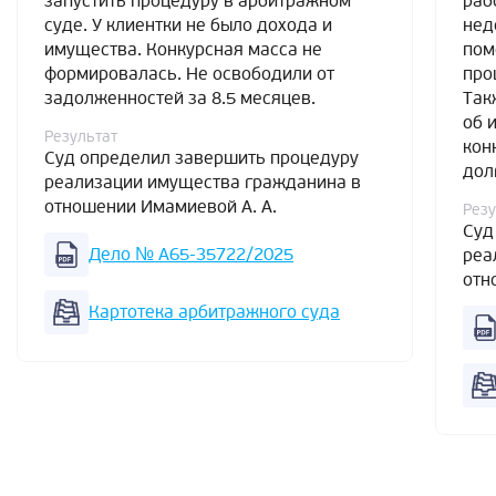
запустить процедуру в арбитражном
раб
суде. У клиентки не было дохода и
нед
имущества. Конкурсная масса не
пом
формировалась. Не освободили от
про
задолженностей за 8.5 месяцев.
Так
об 
Результат
кон
Суд определил завершить процедуру
дол
реализации имущества гражданина в
отношении Имамиевой А. А.
Резу
Суд
Дело № А65-35722/2025
реа
отн
Картотека арбитражного суда