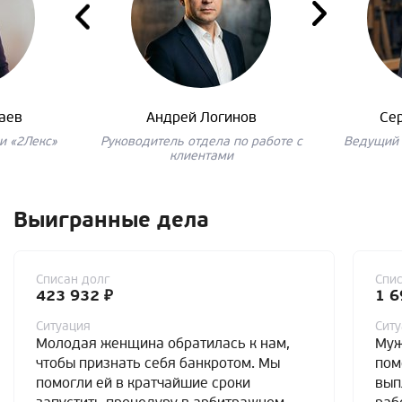
аев
Андрей Логинов
Се
и «2Лекс»
Руководитель отдела по работе с
Ведущий 
клиентами
Выигранные дела
Списан долг
Спис
423 932 ₽
1 6
Ситуация
Сит
Молодая женщина обратилась к нам,
Муж
чтобы признать себя банкротом. Мы
пом
помогли ей в кратчайшие сроки
вып