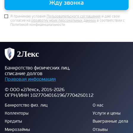
Жду звонка
Я принимаю условия
Пользовательского соглашения
и даю свое
согласие на
обработку моих персональных данных
в соответствии с
Политикой конфиденциальности
Банкротство физических лиц,
списание долгов
Правовая информация
© ООО «2Лекс», 2015-2026
ОГРН/ИНН 1027704016196/7704250112
Банкротство физ. лиц
О нас
Коллекторы
Услуги и цены
Кредиты
Выигранные дела
Микрозаймы
Отзывы