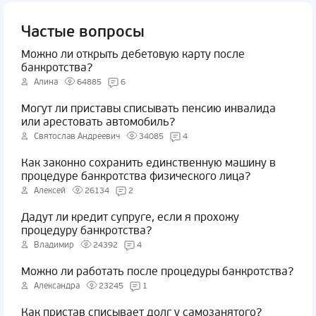
Частые вопросы
Можно ли открыть дебетовую карту после
банкротства?
Алина
64885
6
Могут ли приставы списывать пенсию инвалида
или арестовать автомобиль?
Святослав Андреевич
34085
4
Как законно сохранить единственную машину в
процедуре банкротства физического лица?
Алексей
26134
2
Дадут ли кредит супруге, если я прохожу
процедуру банкротства?
Владимир
24392
4
Можно ли работать после процедуры банкротства?
Александра
23245
1
Как пристав списывает долг у самозанятого?