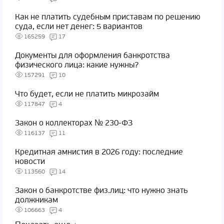
Как не платить судебным приставам по решению
суда, если нет денег: 5 вариантов
165259
17
Документы для оформления банкротства
физического лица: какие нужны?
157291
10
Что будет, если не платить микрозайм
117847
4
Закон о коллекторах № 230-ФЗ
116137
11
Кредитная амнистия в 2026 году: последние
новости
113560
14
Закон о банкротстве физ.лиц: что нужно знать
должникам
106663
4