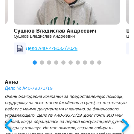
Сушков Владислав Андреевич
Ша
Сушков Владислав Андреевич
Шар
Дело А40-276032/2025
Анна
Дело № А40-79371/19
Очень благодарна компании за предоставленную помощь,
поддержку на всех этапах (особенно в суде), за тщательную
работу с моими документами и конечно, за финансового
управляющего. Дело № А40-79371/19, долг почти 900 млн
рублей, когда обращалась за первой консультацией думала,
что сразу откажут. Но мне помогли, сказали собирать