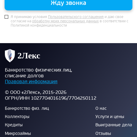
Жду звонка
Я принимаю условия
Пользовательского соглашения
и даю свое
согласие на
обработку моих персональных данных
в соответствии с
Политикой конфиденциальности
Банкротство физических лиц,
списание долгов
Правовая информация
© ООО «2Лекс», 2015-2026
ОГРН/ИНН 1027704016196/7704250112
Банкротство физ. лиц
О нас
Коллекторы
Услуги и цены
Кредиты
Выигранные дела
Микрозаймы
Отзывы