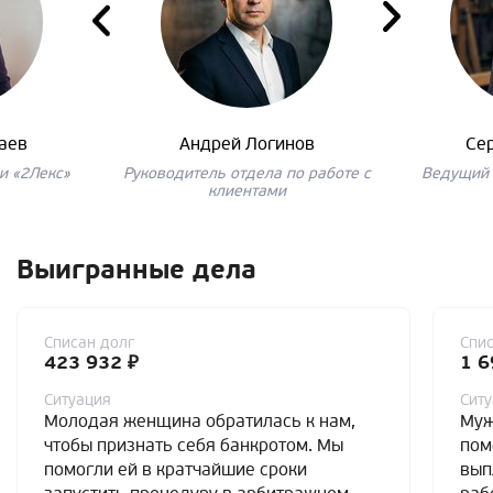
аев
Андрей Логинов
Се
и «2Лекс»
Руководитель отдела по работе с
Ведущий 
клиентами
Выигранные дела
Списан долг
Спис
423 932 ₽
1 6
Ситуация
Сит
Молодая женщина обратилась к нам,
Муж
чтобы признать себя банкротом. Мы
пом
помогли ей в кратчайшие сроки
вып