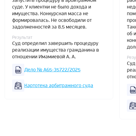
запустить процедуру в арбитражном
раб
суде. У клиентки не было дохода и
нед
имущества. Конкурсная масса не
пом
формировалась. Не освободили от
про
задолженностей за 8.5 месяцев.
Так
об 
Результат
кон
Суд определил завершить процедуру
дол
реализации имущества гражданина в
отношении Имамиевой А. А.
Резу
Суд
Дело № А65-35722/2025
реа
отн
Картотека арбитражного суда