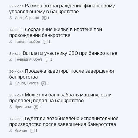
Размер вознаграждения финансовому
22 июля
управляющему в банкротстве
Илья, Саратов
1
Сохранение жилья в ипотеке при
14 июля
прохождении банкротства
Павел, Тамбов
1
Выплаты участнику СВО при банкротстве
8 июля
Геннадий, Орел
1
Продажа квартиры после завершения
30 июня
банкротства
Ольга, Туапсе
1
Может ли банк забрать машину, если
23 июня
продавец подал на банкротство
Кристина
1
Будет ли возобновлено исполнительное
17 июня
производство после завершения банкротства
Ксения
1