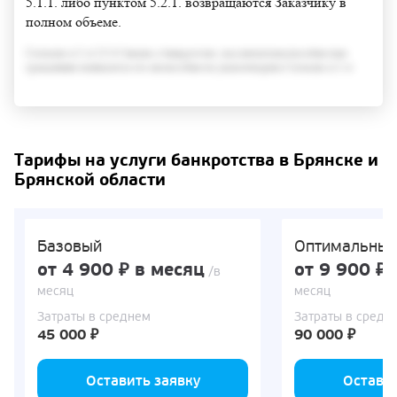
5.1.1. либо пунктом 5.2.1. возвращаются Заказчику в
полном объеме.
Согласно п.3 ст.213.6 Закона о банкротстве, под неплатежеспособностью
гражданина понимается его неспособность удовлетворить Согласно п.3 ст
Тарифы на услуги банкротства в Брянске и
Брянской области
Базовый
Оптимальны
от 4 900 ₽ в месяц
от 9 900 ₽ 
/в
месяц
месяц
Затраты в среднем
Затраты в средн
45 000 ₽
90 000 ₽
Оставить заявку
Оставит