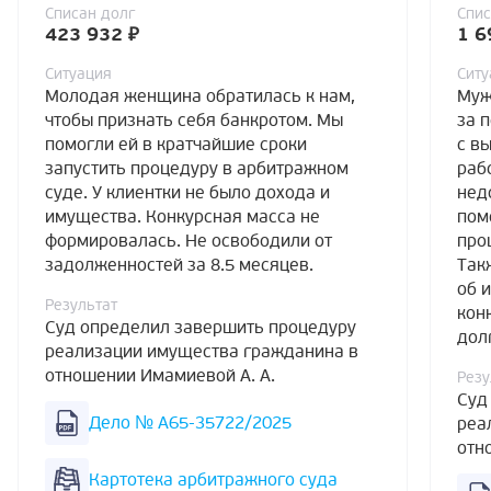
Списан долг
Спис
423 932 ₽
1 6
Ситуация
Ситу
Молодая женщина обратилась к нам,
Муж
чтобы признать себя банкротом. Мы
за 
помогли ей в кратчайшие сроки
с в
запустить процедуру в арбитражном
раб
суде. У клиентки не было дохода и
нед
имущества. Конкурсная масса не
пом
формировалась. Не освободили от
про
задолженностей за 8.5 месяцев.
Так
об 
Результат
кон
Суд определил завершить процедуру
дол
реализации имущества гражданина в
отношении Имамиевой А. А.
Резу
Суд
Дело № А65-35722/2025
реа
отн
Картотека арбитражного суда