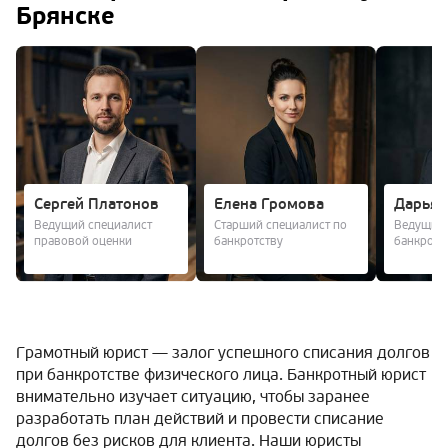
Брянске
Сергей Платонов
Елена Громова
Дарья 
Ведущий специалист
Старший специалист по
Ведущий 
правовой оценки
банкротству
банкротс
Грамотный юрист — залог успешного списания долгов
при банкротстве физического лица. Банкротный юрист
внимательно изучает ситуацию, чтобы заранее
разработать план действий и провести списание
долгов без рисков для клиента. Наши юристы