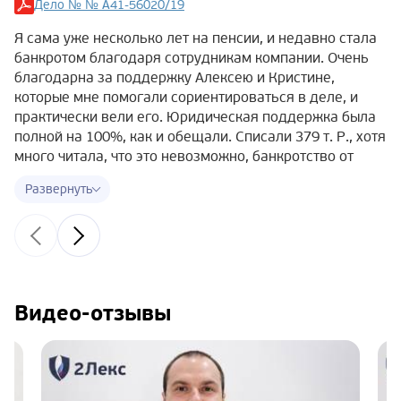
Дело № № А41-56020/19
Я сама уже несколько лет на пенсии, и недавно стала
банкротом благодаря сотрудникам компании. Очень
благодарна за поддержку Алексею и Кристине,
которые мне помогали сориентироваться в деле, и
практически вели его. Юридическая поддержка была
полной на 100%, как и обещали. Списали 379 т. Р., хотя
много читала, что это невозможно, банкротство от
полумиллиона и т.д. Дело № А41-56020/19, могу
сказать, что ничего страшного в судебных мерах нет,
если платить нечем и есть хорошее
юрсопровождение. Только дам хороший совет —
лучше начинать готовить документы заранее, чтобы не
терять время!
Видео-отзывы