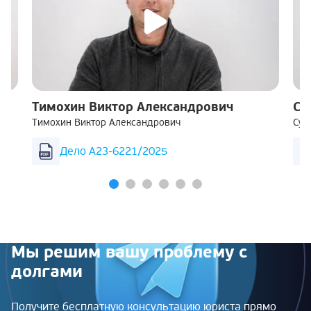
Тимохин Виктор Александрович
Су
Тимохин Виктор Александрович
Суш
Дело А23-6221/2025
Мы решим вашу проблему с
долгами
Получите бесплатную консультацию юриста прямо