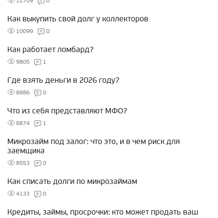
12709
0
Как выкупить свой долг у коллекторов
10099
0
Как работает ломбард?
9805
1
Где взять деньги в 2026 году?
8886
0
Что из себя представляют МФО?
8874
1
Микрозайм под залог: что это, и в чем риск для
заемщика
8553
0
Как списать долги по микрозаймам
4133
0
Кредиты, займы, просрочки: кто может продать ваш