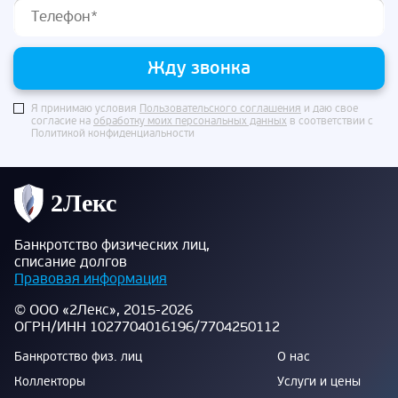
Жду звонка
Я принимаю условия
Пользовательского соглашения
и даю свое
согласие на
обработку моих персональных данных
в соответствии с
Политикой конфиденциальности
Банкротство физических лиц,
списание долгов
Правовая информация
© ООО «2Лекс», 2015-2026
ОГРН/ИНН 1027704016196/7704250112
Банкротство физ. лиц
О нас
Коллекторы
Услуги и цены