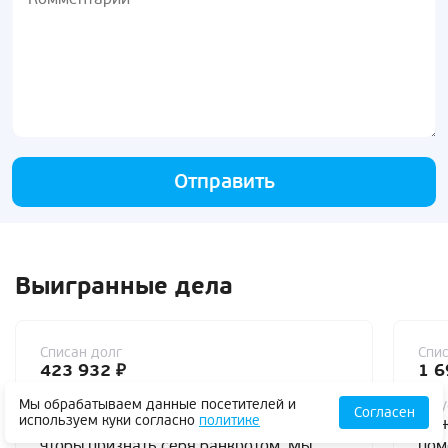
Отправить
Выигранные дела
Списан долг
Спис
423 932 ₽
1 6
Мы обрабатываем данные посетителей и
Ситуация
Сит
Согласен
используем куки согласно
политике
Молодая женщина обратилась к нам,
Муж
чтобы признать себя банкротом. Мы
пом