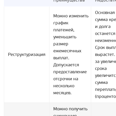
Преимущества
Недостат
Основная
Можно изменить
сумма кр
график
и долга
платежей,
останется
уменьшить
неизменн
размер
Срок вып
ежемесячных
Реструктуризация
вырастет.
выплат.
за увелич
Допускается
срока
предоставление
увеличитс
отсрочки на
сумма
несколько
переплат
месяцев.
(проценто
Можно получить
сниженную