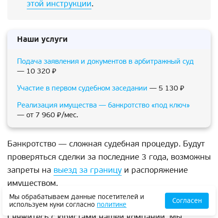
этой инструкции
.
Наши услуги
Подача заявления и документов в арбитражный суд
— 10 320 ₽
Участие в первом судебном заседании
— 5 130 ₽
Реализация имущества — банкротство «под ключ»
— от 7 960 ₽/мес.
Банкротство — сложная судебная процедур. Будут
проверяться сделки за последние 3 года, возможны
запреты на
выезд за границу
и распоряжение
имуществом.
Мы обрабатываем данные посетителей и
Согласен
Хотите узнать, можно ли списать долг по кредиту?
используем куки согласно
политике
Свяжитесь с юристами нашей компании. Мы