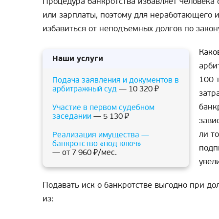
Процедура банкротства избавляет человека 
или зарплаты, поэтому для неработающего 
избавиться от неподъемных долгов по закон
Како
Наши услуги
арби
100 
Подача заявления и документов в
арбитражный суд
— 10 320 ₽
затр
банк
Участие в первом судебном
заседании
— 5 130 ₽
зави
ли т
Реализация имущества —
банкротство «под ключ»
подп
— от 7 960 ₽/мес.
увел
Подавать иск о банкротстве выгодно при дол
из: