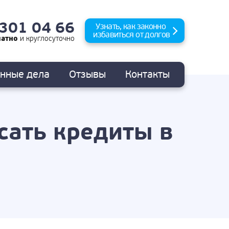
 301 04 66
Узнать, как законно
избавиться от долгов
латно
и
круглосуточно
анные
дела
Отзывы
Контакты
сать кредиты в