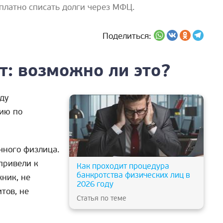
сплатно списать долги через МФЦ.
Поделиться:
т: возможно ли это?
ду
ию по
чного физлица.
привели к
Как проходит процедура
банкротства физических лиц в
жник, не
2026 году
тов, не
Статья по теме