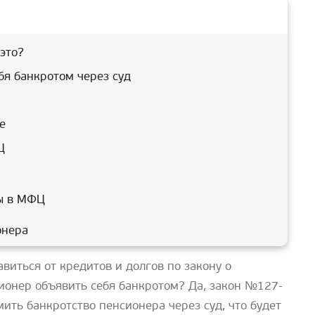
это?
бя банкротом через суд
е
Ц
ты в МФЦ
онера
авиться от кредитов и долгов по закону о
ионер объявить себя банкротом? Да, закон №127-
мить банкротство пенсионера через суд, что будет