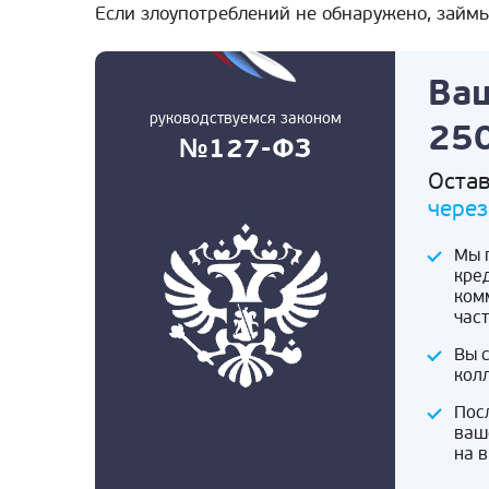
Если злоупотреблений не обнаружено, займы
Ваш
руководствуемся законом
250
№127-ФЗ
Остав
через
Мы 
кре
ком
час
Вы 
кол
Пос
ваш
на 