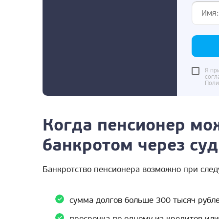
Я пр
согл
Поли
Когда пенсионер мо
банкротом через суд
Банкротство пенсионера возможно при след
сумма долгов больше 300 тысяч рубле
просрочка по одному из кредитов или