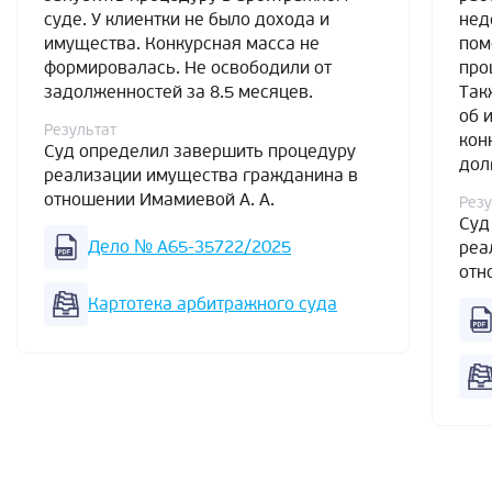
суде. У клиентки не было дохода и
нед
имущества. Конкурсная масса не
пом
формировалась. Не освободили от
про
задолженностей за 8.5 месяцев.
Так
об 
Результат
кон
Суд определил завершить процедуру
дол
реализации имущества гражданина в
отношении Имамиевой А. А.
Резу
Суд
Дело № А65-35722/2025
реа
отн
Картотека арбитражного суда