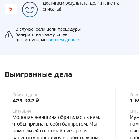
Достигаем результата. Долги клиента
списаны!
В случае, если цели процедуры
банкротства окажутся не
достигнуты, мы
вернем деньги
Выигранные дела
Списан долг
Спис
423 932 ₽
1 6
Ситуация
Сит
Молодая женщина обратилась к нам,
Муж
чтобы признать себя банкротом. Мы
пом
помогли ей в кратчайшие сроки
вып
запустить процедуру в арбитражном
раб