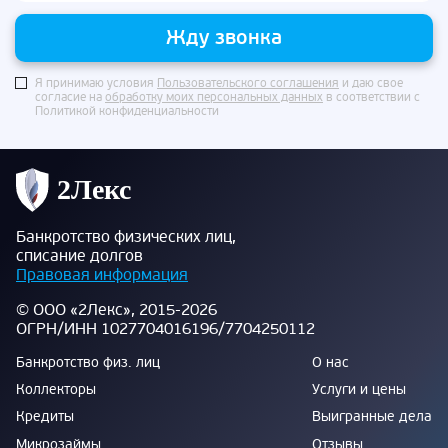
Жду звонка
Я принимаю условия
Пользовательского соглашения
и даю свое
согласие на
обработку моих персональных данных
в соответствии с
Политикой конфиденциальности
Банкротство физических лиц,
списание долгов
Правовая информация
© ООО «2Лекс», 2015-2026
ОГРН/ИНН 1027704016196/7704250112
Банкротство физ. лиц
О нас
Коллекторы
Услуги и цены
Кредиты
Выигранные дела
Микрозаймы
Отзывы