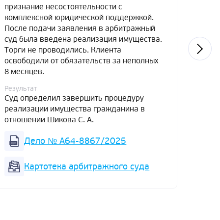
признание несостоятельности с
к при
комплексной юридической поддержкой.
перво
После подачи заявления в арбитражный
прои
суд была введена реализация имущества.
рассч
Торги не проводились. Клиента
5-лет
освободили от обязательств за неполных
поско
8 месяцев.
расче
к вв
Результат
итоге
Суд определил завершить процедуру
от об
реализации имущества гражданина в
отношении Шикова С. А.
Резул
Суд 
Дело № А64-8867/2025
реал
отнош
Картотека арбитражного суда