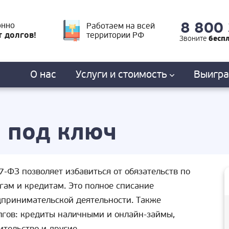
8 800
онно
Работаем на всей
т долгов!
территории РФ
бесп
Звоните
О нас
Услуги
и стоимость
Выигр
 под ключ
-ФЗ позволяет избавиться от обязательств по
огам и кредитам. Это полное списание
дпринимательской деятельности. Также
лгов: кредиты наличными и онлайн-займы,
ительство и другие.