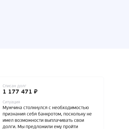
Списан долг
Списа
1 177 471 ₽
4 7
Ситуация
Ситуа
Мужчина столкнулся с необходимостью
Мужч
признания себя банкротом, поскольку не
банко
имел возможности выплачивать свои
доста
долги. Мы предложили ему пройти
обяза