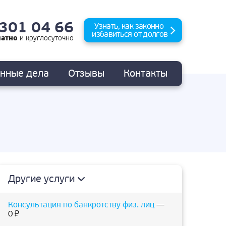
 301 04 66
Узнать, как законно
избавиться от долгов
латно
и
круглосуточно
анные
дела
Отзывы
Контакты
Другие услуги
Консультация по банкротству физ. лиц
—
0 ₽