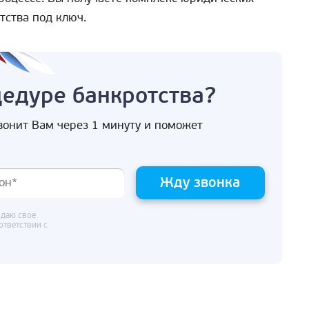
тства под ключ.
цедуре банкротства?
вонит Вам через 1 минуту и поможет
Жду звонка
 даю свое
ответствии с