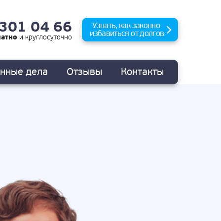
 301 04 66
Узнать, как законно
избавиться от долгов
латно
и
круглосуточно
анные
дела
Отзывы
Контакты