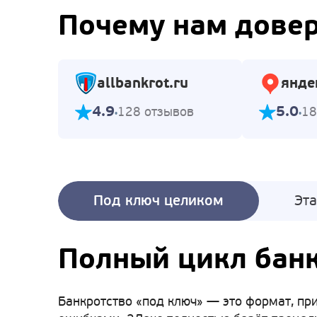
Почему нам дове
allbankrot.ru
янде
4.9
5.0
128 отзывов
18
Под ключ целиком
Эт
Полный цикл банк
Банкротство «под ключ» — это формат, при