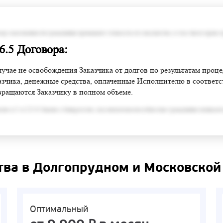
змер задолженности гражданина превышает стоимость его имущества, в том числе права 
 6.5 Договора:
лучае не освобождения Заказчика от долгов по результатам проц
азчика, денежные средства, оплаченные Исполнителю в соответств
вращаются Заказчику в полном объеме.
сно п.3 ст.213.6 Закона о банкротстве, под неплатежеспособностью гражданина понимает
тва в Долгопрудном и Московской
Оптимальный