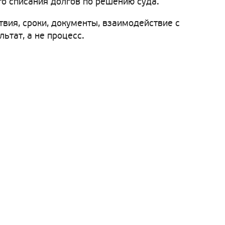
го списания долгов по решению суда.
твия, сроки, документы, взаимодействие с
тат, а не процесс.