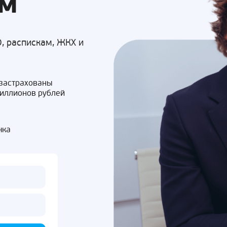
ом
, распискам, ЖКХ и
 застрахованы
миллионов рублей
чка