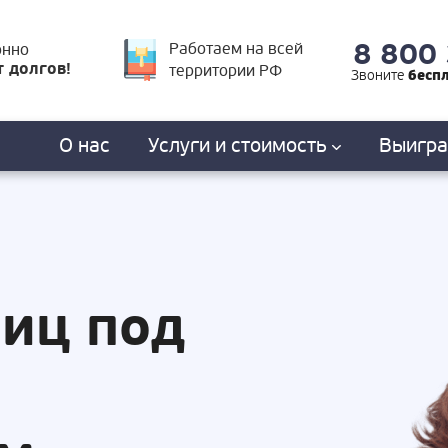
8 800
Работаем на всей
онно
т долгов!
территории РФ
бесп
Звоните
О нас
Услуги
и стоимость
Выигр
лиц под