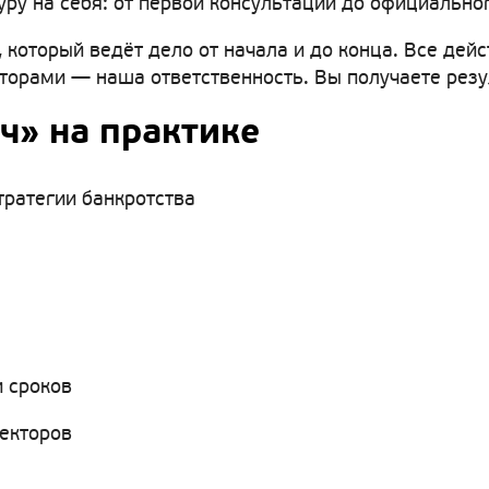
ру на себя: от первой консультации до официально
 который ведёт дело от начала и до конца. Все дейс
рами — наша ответственность. Вы получаете резуль
ч» на практике
тратегии банкротства
 сроков
лекторов