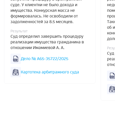
суде. У клиентки не было дохода и
нед
имущества. Конкурсная масса не
пом
формировалась. Не освободили от
про
задолженностей за 8.5 месяцев.
Так
об 
Результат
кон
Суд определил завершить процедуру
дол
реализации имущества гражданина в
отношении Имамиевой А. А.
Резу
Суд
Дело № А65-35722/2025
реа
отн
Картотека арбитражного суда