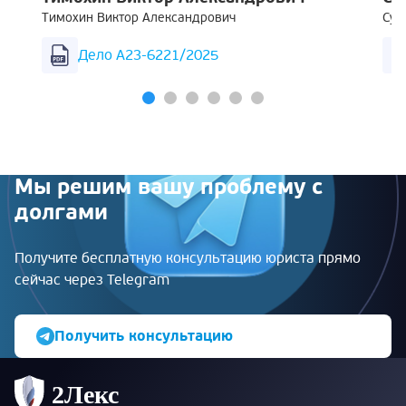
Тимохин Виктор Александрович
Суш
Дело А23-6221/2025
Мы решим вашу проблему с
долгами
Получите бесплатную консультацию юриста прямо
сейчас через Telegram
Получить консультацию