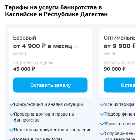
Тарифы на услуги банкротства в
Каспийске и Республике Дагестан
Базовый
Оптимальны
от 4 900 ₽ в месяц
от 9 900 ₽ 
/в
месяц
месяц
Затраты в среднем
Затраты в средн
45 000 ₽
90 000 ₽
Оставить заявку
Оставит
Консультация и анализ ситуации
Всё из тарифа «
Проверка долгов и права на
Подбор финансо
банкротство
Юрист на первом
Подготовка документов и заявления
Сопровождение 
Подача в суд или МФЦ
или внесудебно