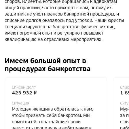
споров. Клиенты, которые обращались к адвокатам
общей практики, часто приходят к нам, потому их
защитник не учел нюансов банкротной процедуры, и
списание долгов оказалось под угрозой. Наши юристы
специализируются на банкротстве физических лиц,
имеют огромный опыт и регулярно повышают
квалификацию на отраслевых мероприятиях.
Имеем большой опыт в
процедурах банкротства
Списан долг
Спис
423 932 ₽
1 6
Ситуация
Ситу
Молодая женщина обратилась к нам,
Муж
чтобы признать себя банкротом. Мы
за 
помогли ей в кратчайшие сроки
с в
запустить процедуру в арбитражном
раб