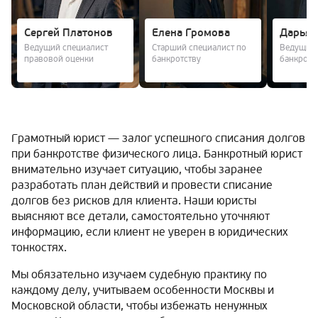
Сергей Платонов
Елена Громова
Дарья 
Ведущий специалист
Старший специалист по
Ведущий 
правовой оценки
банкротству
банкротс
Грамотный юрист — залог успешного списания долгов
при банкротстве физического лица. Банкротный юрист
внимательно изучает ситуацию, чтобы заранее
разработать план действий и провести списание
долгов без рисков для клиента. Наши юристы
выясняют все детали, самостоятельно уточняют
информацию, если клиент не уверен в юридических
тонкостях.
Мы обязательно изучаем судебную практику по
каждому делу, учитываем особенности Москвы и
Московской области, чтобы избежать ненужных