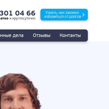
 301 04 66
Узнать, как законно
избавиться от долгов
латно
и
круглосуточно
анные
дела
Отзывы
Контакты