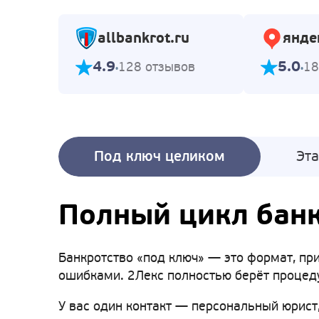
allbankrot.ru
янде
4.9
5.0
128 отзывов
18
Под ключ целиком
Эт
Полный цикл банк
Банкротство «под ключ» — это формат, при
ошибками. 2Лекс полностью берёт процеду
У вас один контакт — персональный юрист,