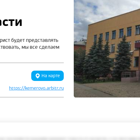
асти
рист будет представлять
ствовать, мы все сделаем
На карте
https://kemerovo.arbitr.ru
змер задолженности гражданина превышает стоимость его имущества, в том числе права 