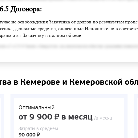
 6.5 Договора:
лучае не освобождения Заказчика от долгов по результатам проц
азчика, денежные средства, оплаченные Исполнителю в соответств
вращаются Заказчику в полном объеме.
сно п.3 ст.213.6 Закона о банкротстве, под неплатежеспособностью гражданина понимает
тва в Кемерове и Кемеровской об
Оптимальный
от 9 900 ₽ в месяц
/в месяц
Затраты в среднем
90 000 ₽