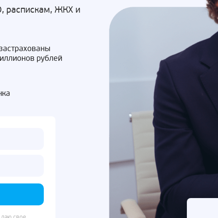
, распискам, ЖКХ и
 застрахованы
миллионов рублей
чка
 даю свое