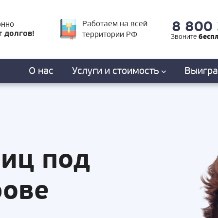
8 800
Работаем на всей
онно
т долгов!
территории РФ
бесп
Звоните
О нас
Услуги
и стоимость
Выигр
лиц под
рове