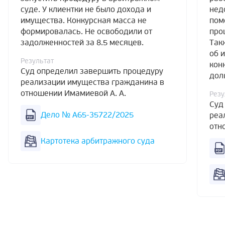
суде. У клиентки не было дохода и
нед
имущества. Конкурсная масса не
пом
формировалась. Не освободили от
про
задолженностей за 8.5 месяцев.
Так
об 
Результат
кон
Суд определил завершить процедуру
дол
реализации имущества гражданина в
отношении Имамиевой А. А.
Резу
Суд
Дело № А65-35722/2025
реа
отн
Картотека арбитражного суда