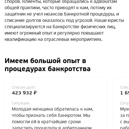
споров. Клиенты, которые обращались к адвокатам
общей практики, часто приходят к нам, потому их
защитник не учел нюансов банкротной процедуры, и
списание долгов оказалось под угрозой. Наши юристы
специализируются на банкротстве физических лиц,
имеют огромный опыт и регулярно повышают
квалификацию на отраслевых мероприятиях.
Имеем большой опыт в
процедурах банкротства
Списан долг
Спис
423 932 ₽
1 6
Ситуация
Ситу
Молодая женщина обратилась к нам,
Муж
чтобы признать себя банкротом. Мы
за 
помогли ей в кратчайшие сроки
с в
запустить процедуру в арбитражном
раб