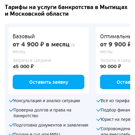
Тарифы на услуги банкротства в Мытищах
и Московской области
Базовый
Оптимальны
от 4 900 ₽ в месяц
от 9 900 ₽ 
/в
месяц
месяц
Затраты в среднем
Затраты в средн
45 000 ₽
90 000 ₽
Оставить заявку
Оставит
Консультация и анализ ситуации
Всё из тарифа «
Проверка долгов и права на
Подбор финансо
банкротство
Юрист на первом
Подготовка документов и заявления
Сопровождение 
Подача в суд или МФЦ
или внесудебно