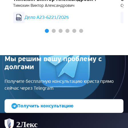
Тимохин Виктор Александрович
Суш
Дело А23-6221/2025
Мы решим вашу проблему с
долгами
Получите бесплатную консультацию юриста прямо
сейчас через Telegram
Получить консультацию