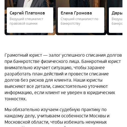
Сергей Платонов
Елена Громова
Дарья 
Ведущий специалист
Старший специалист по
Ведущий 
правовой оценки
банкротству
банкротс
Грамотный юрист — залог успешного списания долгов
при банкротстве физического лица. Банкротный юрист
внимательно изучает ситуацию, чтобы заранее
разработать план действий и провести списание
долгов без рисков для клиента. Наши юристы
выясняют все детали, самостоятельно уточняют
информацию, если клиент не уверен в юридических
тонкостях.
Мы обязательно изучаем судебную практику по
каждому делу, учитываем особенности Москвы и
Московской области, чтобы избежать ненужных