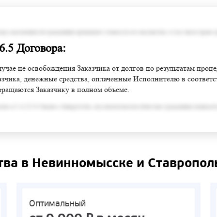
змер задолженности гражданина превышает стоимость его имущества, в том числе права 
 6.5 Договора:
лучае не освобождения Заказчика от долгов по результатам проц
азчика, денежные средства, оплаченные Исполнителю в соответств
вращаются Заказчику в полном объеме.
сно п.3 ст.213.6 Закона о банкротстве, под неплатежеспособностью гражданина понимает
тва в Невинномысске и Ставропол
Оптимальный