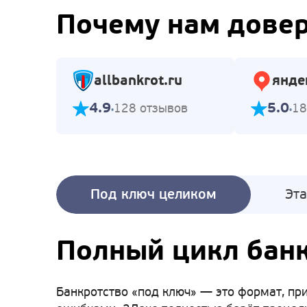
Почему нам дове
allbankrot.ru
янде
4.9
5.0
128 отзывов
18
Под ключ целиком
Эт
Полный цикл банк
Банкротство «под ключ» — это формат, при