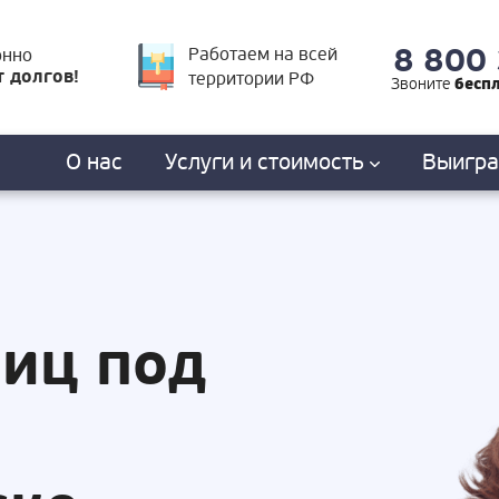
8 800
Работаем на всей
онно
т долгов!
территории РФ
бесп
Звоните
О нас
Услуги
и стоимость
Выигр
лиц под