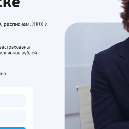
ске
, распискам, ЖКХ и
 застрахованы
миллионов рублей
чка