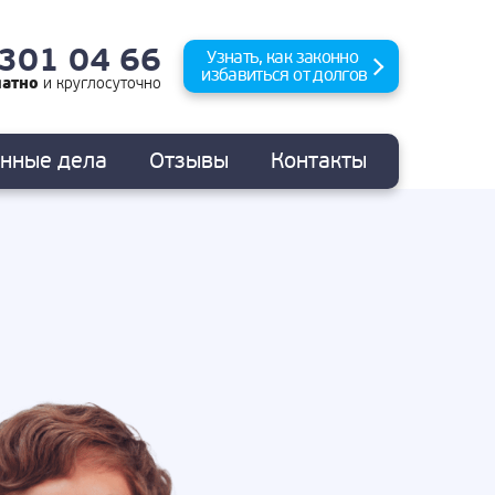
 301 04 66
Узнать, как законно
избавиться от долгов
латно
и
круглосуточно
анные
дела
Отзывы
Контакты