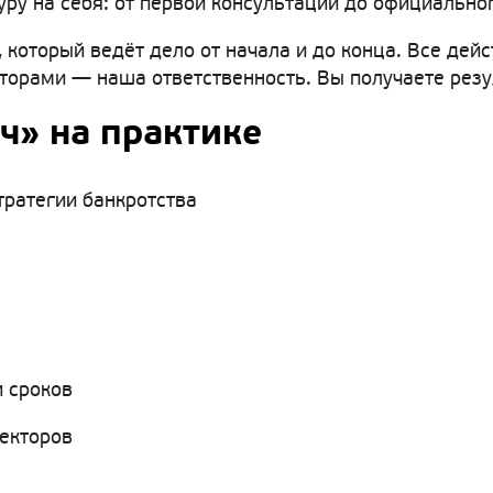
ру на себя: от первой консультации до официально
 который ведёт дело от начала и до конца. Все дейс
рами — наша ответственность. Вы получаете резуль
ч» на практике
тратегии банкротства
 сроков
лекторов