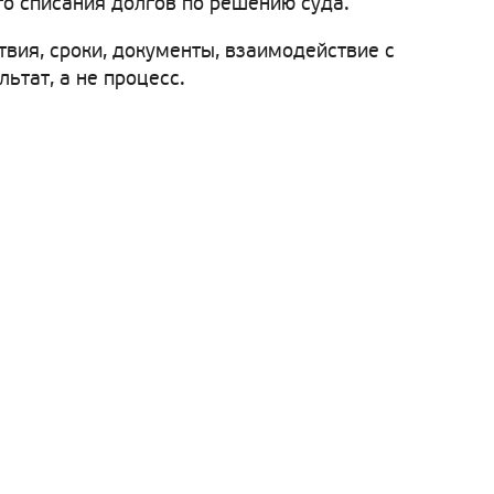
го списания долгов по решению суда.
твия, сроки, документы, взаимодействие с
тат, а не процесс.