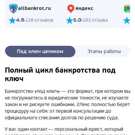
allbankrot.ru
яндекс
4.9
5.0
5
128 отзывов
183 отзыва
Под ключ целиком
Этапы работы
Полный цикл банкротства под
ключ
Банкротство «под ключ» — это формат, при котором вы
не погружаетесь в юридические тонкости, не изучаете
закон и не рискуете ошибками. 2Лекс полностью берёт
процедуру на себя: от первой консультации до
официального списания долгов по решению суда.
У вас один контакт — персональный юрист, который