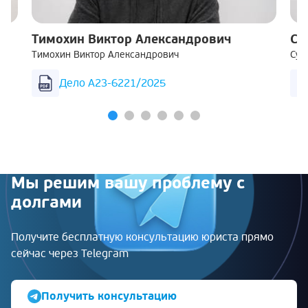
Тимохин Виктор Александрович
Су
Тимохин Виктор Александрович
Суш
Дело А23-6221/2025
Мы решим вашу проблему с
долгами
Получите бесплатную консультацию юриста прямо
сейчас через Telegram
Получить консультацию