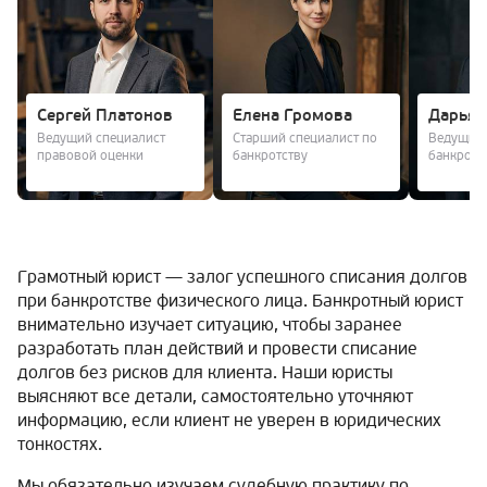
Сергей Платонов
Елена Громова
Дарья 
Ведущий специалист
Старший специалист по
Ведущий 
правовой оценки
банкротству
банкротс
Грамотный юрист — залог успешного списания долгов
при банкротстве физического лица. Банкротный юрист
внимательно изучает ситуацию, чтобы заранее
разработать план действий и провести списание
долгов без рисков для клиента. Наши юристы
выясняют все детали, самостоятельно уточняют
информацию, если клиент не уверен в юридических
тонкостях.
Мы обязательно изучаем судебную практику по