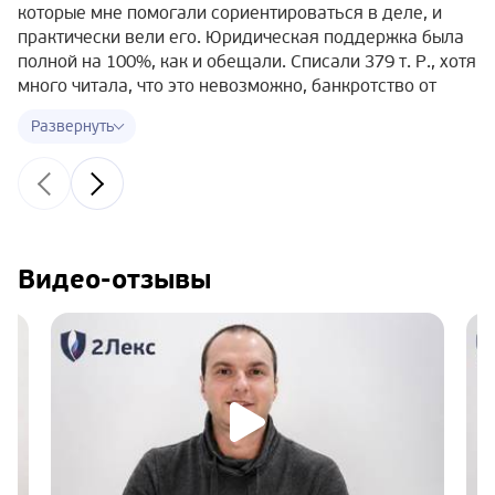
которые мне помогали сориентироваться в деле, и
практически вели его. Юридическая поддержка была
полной на 100%, как и обещали. Списали 379 т. Р., хотя
много читала, что это невозможно, банкротство от
полумиллиона и т.д. Дело № А41-56020/19, могу
сказать, что ничего страшного в судебных мерах нет,
если платить нечем и есть хорошее
юрсопровождение. Только дам хороший совет —
лучше начинать готовить документы заранее, чтобы не
терять время!
Видео-отзывы