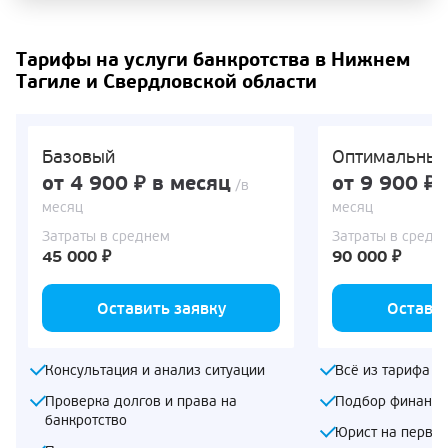
Тарифы на услуги банкротства в Нижнем
Тагиле и Свердловской области
Базовый
Оптимальны
от 4 900 ₽ в месяц
от 9 900 ₽ 
/в
месяц
месяц
Затраты в среднем
Затраты в средн
45 000 ₽
90 000 ₽
Оставить заявку
Оставит
Консультация и анализ ситуации
Всё из тарифа «
Проверка долгов и права на
Подбор финансо
банкротство
Юрист на первом