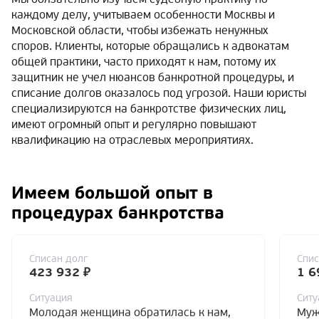
каждому делу, учитываем особенности Москвы и
Московской области, чтобы избежать ненужных
споров. Клиенты, которые обращались к адвокатам
общей практики, часто приходят к нам, потому их
защитник не учел нюансов банкротной процедуры, и
списание долгов оказалось под угрозой. Наши юристы
специализируются на банкротстве физических лиц,
имеют огромный опыт и регулярно повышают
квалификацию на отраслевых мероприятиях.
Имеем большой опыт в
процедурах банкротства
Списан долг
Спис
423 932 ₽
1 6
Ситуация
Ситу
Молодая женщина обратилась к нам,
Муж