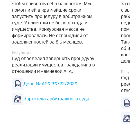
чтобы признать себя банкротом. Мы
за 
помогли ей в кратчайшие сроки
с в
запустить процедуру в арбитражном
раб
суде. У клиентки не было дохода и
нед
имущества. Конкурсная масса не
пом
формировалась. Не освободили от
про
задолженностей за 8.5 месяцев.
Так
об 
Результат
кон
Суд определил завершить процедуру
дол
реализации имущества гражданина в
отношении Имамиевой А. А.
Резу
Суд
Дело № А65-35722/2025
реа
отн
Картотека арбитражного суда