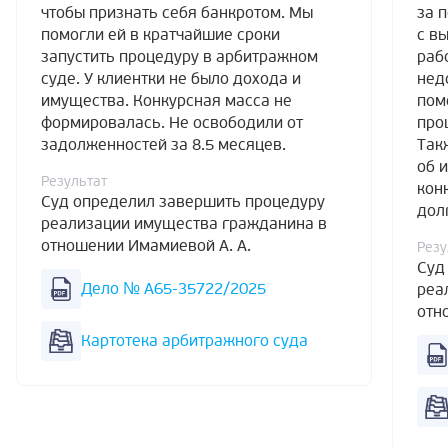
чтобы признать себя банкротом. Мы
за 
помогли ей в кратчайшие сроки
с в
запустить процедуру в арбитражном
раб
суде. У клиентки не было дохода и
нед
имущества. Конкурсная масса не
пом
формировалась. Не освободили от
про
задолженностей за 8.5 месяцев.
Так
об 
Результат
кон
Суд определил завершить процедуру
дол
реализации имущества гражданина в
отношении Имамиевой А. А.
Резу
Суд
Дело № А65-35722/2025
реа
отн
Картотека арбитражного суда