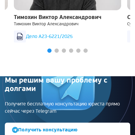
Тимохин Виктор Александрович
Су
Тимохин Виктор Александрович
Суш
Дело А23-6221/2025
Мы решим вашу проблему с
долгами
Получите бесплатную консультацию юриста прямо
сейчас через Telegram
Получить консультацию