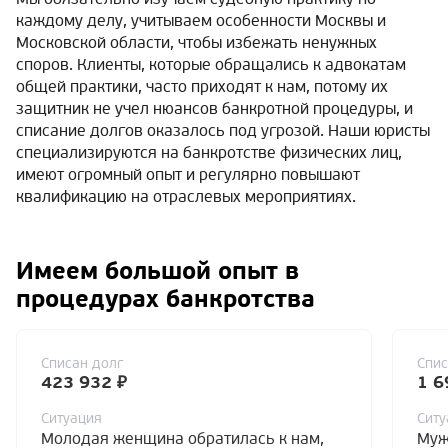
каждому делу, учитываем особенности Москвы и
Московской области, чтобы избежать ненужных
споров. Клиенты, которые обращались к адвокатам
общей практики, часто приходят к нам, потому их
защитник не учел нюансов банкротной процедуры, и
списание долгов оказалось под угрозой. Наши юристы
специализируются на банкротстве физических лиц,
имеют огромный опыт и регулярно повышают
квалификацию на отраслевых мероприятиях.
Имеем большой опыт в
процедурах банкротства
Списан долг
Спис
423 932 ₽
1 6
Ситуация
Ситу
Молодая женщина обратилась к нам,
Муж