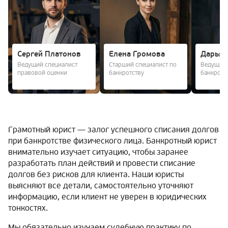
Сергей Платонов
Елена Громова
Дарья 
Ведущий специалист
Старший специалист по
Ведущий 
правовой оценки
банкротству
банкротс
Грамотный юрист — залог успешного списания долгов
при банкротстве физического лица. Банкротный юрист
внимательно изучает ситуацию, чтобы заранее
разработать план действий и провести списание
долгов без рисков для клиента. Наши юристы
выясняют все детали, самостоятельно уточняют
информацию, если клиент не уверен в юридических
тонкостях.
Мы обязательно изучаем судебную практику по