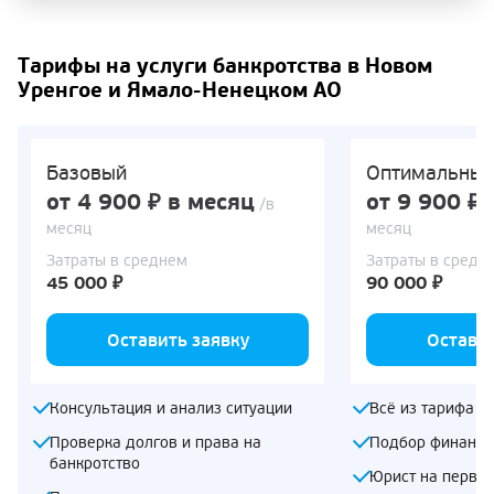
Тарифы на услуги банкротства в Новом
Уренгое и Ямало-Ненецком АО
Базовый
Оптимальны
от 4 900 ₽ в месяц
от 9 900 ₽ 
/в
месяц
месяц
Затраты в среднем
Затраты в средн
45 000 ₽
90 000 ₽
Оставить заявку
Оставит
Консультация и анализ ситуации
Всё из тарифа «
Проверка долгов и права на
Подбор финансо
банкротство
Юрист на первом