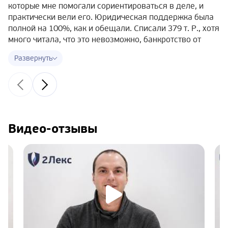
которые мне помогали сориентироваться в деле, и
практически вели его. Юридическая поддержка была
полной на 100%, как и обещали. Списали 379 т. Р., хотя
много читала, что это невозможно, банкротство от
полумиллиона и т.д. Дело № А41-56020/19, могу
сказать, что ничего страшного в судебных мерах нет,
если платить нечем и есть хорошее
юрсопровождение. Только дам хороший совет —
лучше начинать готовить документы заранее, чтобы не
терять время!
Видео-отзывы