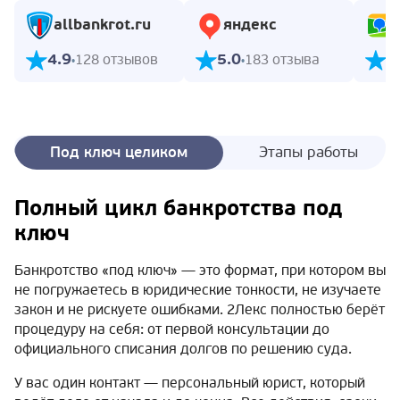
allbankrot.ru
яндекс
4.9
5.0
5
128 отзывов
183 отзыва
Под ключ целиком
Этапы работы
Полный цикл банкротства под
ключ
Банкротство «под ключ» — это формат, при котором вы
не погружаетесь в юридические тонкости, не изучаете
закон и не рискуете ошибками. 2Лекс полностью берёт
процедуру на себя: от первой консультации до
официального списания долгов по решению суда.
У вас один контакт — персональный юрист, который