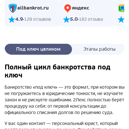
allbankrot.ru
яндекс
4.9
5.0
5
128 отзывов
183 отзыва
Под ключ целиком
Этапы работы
Полный цикл банкротства под
ключ
Банкротство «под ключ» — это формат, при котором вы
не погружаетесь в юридические тонкости, не изучаете
закон и не рискуете ошибками. 2Лекс полностью берёт
процедуру на себя: от первой консультации до
официального списания долгов по решению суда.
У вас один контакт — персональный юрист, который