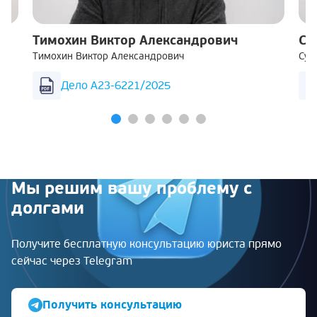
Тимохин Виктор Александрович
Су
Тимохин Виктор Александрович
Суш
Дело А23-6221/2025
Мы решим вашу проблему с
долгами
Получите бесплатную консультацию юриста прямо
сейчас через Telegram
Получить консультацию