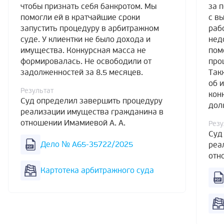
чтобы признать себя банкротом. Мы
за 
помогли ей в кратчайшие сроки
с в
запустить процедуру в арбитражном
раб
суде. У клиентки не было дохода и
нед
имущества. Конкурсная масса не
пом
формировалась. Не освободили от
про
задолженностей за 8.5 месяцев.
Так
об 
Результат
кон
Суд определил завершить процедуру
дол
реализации имущества гражданина в
отношении Имамиевой А. А.
Резу
Суд
Дело № А65-35722/2025
реа
отн
Картотека арбитражного суда