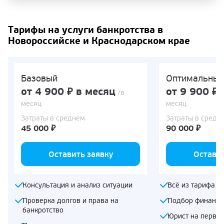
Тарифы на услуги банкротства в
Новороссийске и Краснодарском крае
Базовый
Оптимальны
от 4 900 ₽ в месяц
от 9 900 ₽ 
/в
месяц
месяц
Затраты в среднем
Затраты в средн
45 000 ₽
90 000 ₽
Оставить заявку
Оставит
Консультация и анализ ситуации
Всё из тарифа «
Проверка долгов и права на
Подбор финансо
банкротство
Юрист на первом