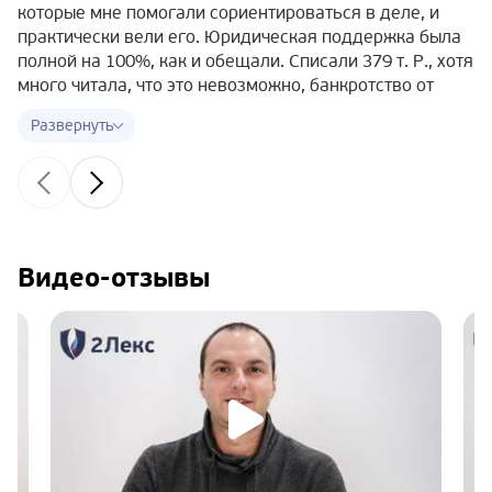
которые мне помогали сориентироваться в деле, и
практически вели его. Юридическая поддержка была
полной на 100%, как и обещали. Списали 379 т. Р., хотя
много читала, что это невозможно, банкротство от
полумиллиона и т.д. Дело № А41-56020/19, могу
сказать, что ничего страшного в судебных мерах нет,
если платить нечем и есть хорошее
юрсопровождение. Только дам хороший совет —
лучше начинать готовить документы заранее, чтобы не
терять время!
Видео-отзывы