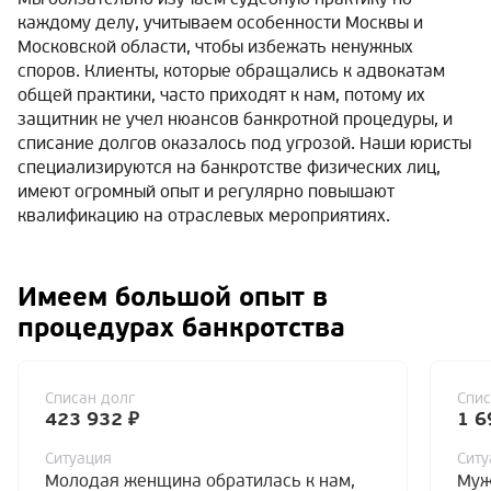
каждому делу, учитываем особенности Москвы и
Московской области, чтобы избежать ненужных
споров. Клиенты, которые обращались к адвокатам
общей практики, часто приходят к нам, потому их
защитник не учел нюансов банкротной процедуры, и
списание долгов оказалось под угрозой. Наши юристы
специализируются на банкротстве физических лиц,
имеют огромный опыт и регулярно повышают
квалификацию на отраслевых мероприятиях.
Имеем большой опыт в
процедурах банкротства
Списан долг
Спис
423 932 ₽
1 6
Ситуация
Ситу
Молодая женщина обратилась к нам,
Муж