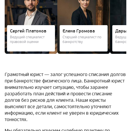
Сергей Платонов
Елена Громова
Дарья 
Ведущий специалист
Старший специалист по
Ведущий 
правовой оценки
банкротству
банкротс
Грамотный юрист — залог успешного списания долгов
при банкротстве физического лица. Банкротный юрист
внимательно изучает ситуацию, чтобы заранее
разработать план действий и провести списание
долгов без рисков для клиента. Наши юристы
выясняют все детали, самостоятельно уточняют
информацию, если клиент не уверен в юридических
тонкостях.
Мы обязательно изучаем судебную практику по