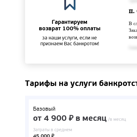
• ра
п.
Гарантируем
В с
возврат 100% оплаты
Зак
воз
за наши услуги, если не
признаем Вас банкротом!
Согла
Тарифы на услуги банкротс
Базовый
от 4 900 ₽ в месяц
/в месяц
Затраты в среднем
45 000 ₽