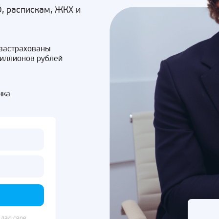
, распискам, ЖКХ и
 застрахованы
миллионов рублей
чка
 даю свое