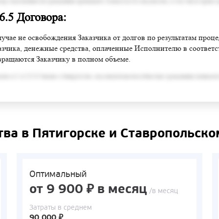
змер задолженности гражданина превышает стоимость его имущества, в том числе права 
 6.5 Договора:
лучае не освобождения Заказчика от долгов по результатам проц
азчика, денежные средства, оплаченные Исполнителю в соответств
вращаются Заказчику в полном объеме.
сно п.3 ст.213.6 Закона о банкротстве, под неплатежеспособностью гражданина понимает
тва в Пятигорске и Ставропольско
Оптимальный
от 9 900 ₽ в месяц
/в месяц
Затраты в среднем
90 000 ₽