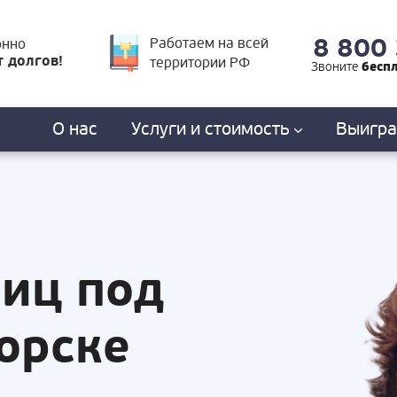
8 800
Работаем на всей
онно
т долгов!
территории РФ
бесп
Звоните
О нас
Услуги
и стоимость
Выигр
лиц под
орске