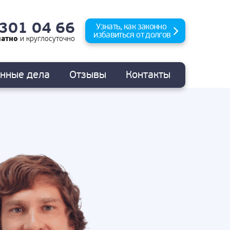
 301 04 66
Узнать, как законно
избавиться от долгов
латно
и
круглосуточно
анные
дела
Отзывы
Контакты