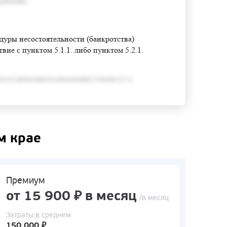
требования;
едуры несостоятельности (банкротства)
ие с пунктом 5.1.1. либо пунктом 5.2.1.
ся его неспособность удовлетворить Согласно п.3 ст
м крае
Премиум
от 15 900 ₽ в месяц
/в месяц
Затраты в среднем
150 000 ₽