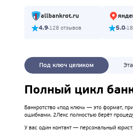
allbankrot.ru
янде
4.9
5.0
128 отзывов
18
Под ключ целиком
Эт
Полный цикл банк
Банкротство «под ключ» — это формат, при
ошибками. 2Лекс полностью берёт процеду
У вас один контакт — персональный юрист,