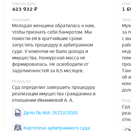
Списан долг
Спис
423 932 ₽
1 6
Ситуация
Ситу
Молодая женщина обратилась к нам,
Муж
чтобы признать себя банкротом. Мы
за 
помогли ей в кратчайшие сроки
с в
запустить процедуру в арбитражном
раб
суде. У клиентки не было дохода и
нед
имущества. Конкурсная масса не
пом
формировалась. Не освободили от
про
задолженностей за 8.5 месяцев.
Так
об 
Результат
кон
Суд определил завершить процедуру
дол
реализации имущества гражданина в
отношении Имамиевой А. А.
Резу
Суд
Дело № А65-35722/2025
реа
отн
Картотека арбитражного суда