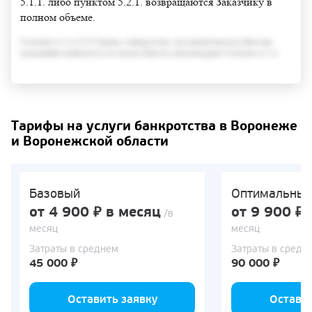
5.1.1. либо пунктом 5.2.1. возвращаются Заказчику в
полном объеме.
Согласно п.3 ст.213.6 Закона о банкротстве, под неплатежеспособностью
гражданина понимается его неспособность удовлетворить Согласно п.3 ст
Тарифы на услуги банкротства в Воронеже
и Воронежской области
Базовый
Оптимальны
от 4 900 ₽ в месяц
от 9 900 ₽ 
/в
месяц
месяц
Затраты в среднем
Затраты в средн
45 000 ₽
90 000 ₽
Оставить заявку
Оставит