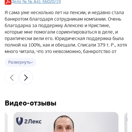
Дело № № А41-56020/19
Я сама уже несколько лет на пенсии, и недавно стала
банкротом благодаря сотрудникам компании. Очень
благодарна за поддержку Алексею и Кристине,
которые мне помогали сориентироваться в деле, и
практически вели его. Юридическая поддержка была
полной на 100%, как и обещали. Списали 379 т. Р., хотя
много читала, что это невозможно, банкротство от
полумиллиона и т.д. Дело № А41-56020/19, могу
сказать, что ничего страшного в судебных мерах нет,
если платить нечем и есть хорошее
юрсопровождение. Только дам хороший совет —
лучше начинать готовить документы заранее, чтобы не
терять время!
Видео-отзывы