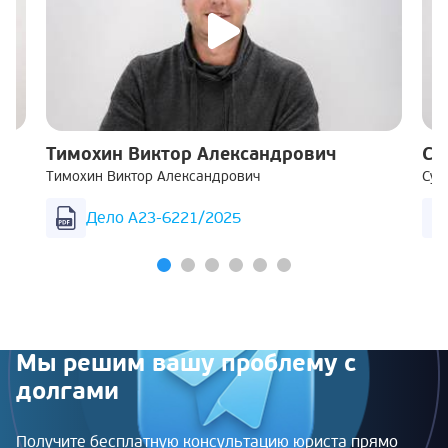
Тимохин Виктор Александрович
Су
Тимохин Виктор Александрович
Суш
Дело А23-6221/2025
Мы решим вашу проблему с
долгами
Получите бесплатную консультацию юриста прямо