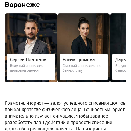
Воронеже
Сергей Платонов
Елена Громова
Дарья 
Ведущий специалист
Старший специалист по
Ведущий 
правовой оценки
банкротству
банкротс
Грамотный юрист — залог успешного списания долгов
при банкротстве физического лица. Банкротный юрист
внимательно изучает ситуацию, чтобы заранее
разработать план действий и провести списание
долгов без рисков для клиента. Наши юристы