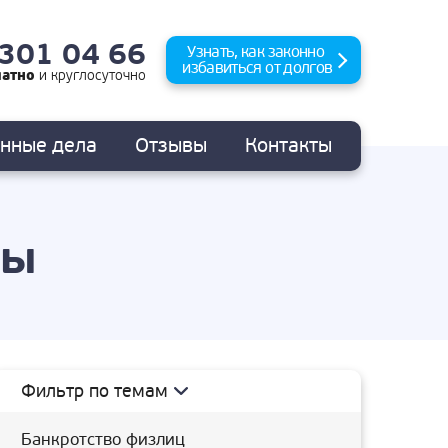
 301 04 66
Узнать, как законно
избавиться от долгов
латно
и
круглосуточно
анные
дела
Отзывы
Контакты
сы
Фильтр по темам
Банкротство физлиц