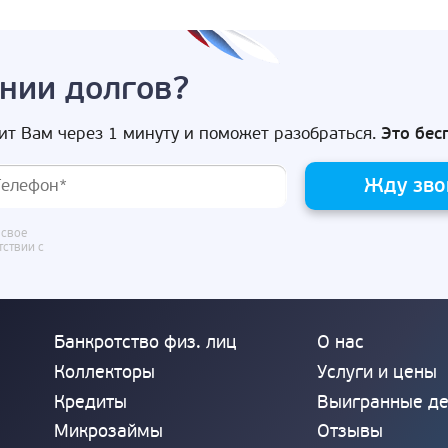
нии долгов?
ит Вам через 1 минуту и поможет разобраться.
Это бес
Жду зво
 свое
тствии с
Банкротство физ. лиц
О нас
Коллекторы
Услуги и цены
Кредиты
Выигранные д
Микрозаймы
Отзывы