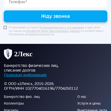
Жду звонка
Я принимаю условия
Пользовательского соглашения
и даю свое
согласие на
обработку моих персональных данных
в соответствии с
Политикой конфиденциальности
Банкротство физических лиц,
списание долгов
Правовая информация
© ООО «2Лекс», 2015-2026
ОГРН/ИНН 1027704016196/7704250112
Банкротство физ. лиц
О нас
Коллекторы
Услуги и цены
Кредиты
Выигранные дела