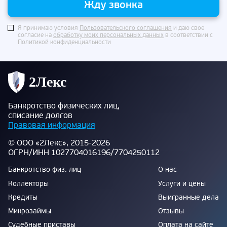
Жду звонка
Я принимаю условия
Пользовательского соглашения
и даю свое
согласие на
обработку моих персональных данных
в соответствии с
Политикой конфиденциальности
Банкротство физических лиц,
списание долгов
Правовая информация
© ООО «2Лекс», 2015-2026
ОГРН/ИНН 1027704016196/7704250112
Банкротство физ. лиц
О нас
Коллекторы
Услуги и цены
Кредиты
Выигранные дела
Микрозаймы
Отзывы
Судебные приставы
Оплата на сайте