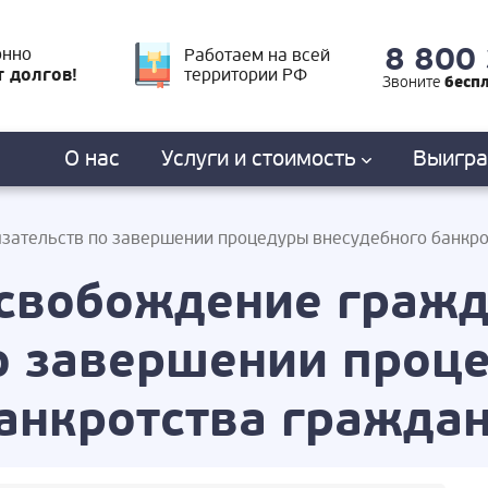
8 800
онно
Работаем на всей
т долгов!
территории РФ
бесп
Звоните
О нас
Услуги
и стоимость
Выигр
язательств по завершении процедуры внесудебного банкр
Освобождение гражд
по завершении проц
анкротства гражда