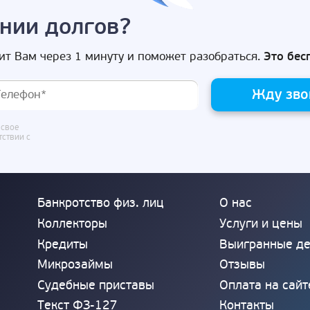
нии долгов?
ит Вам через 1 минуту и поможет разобраться.
Это бес
Жду зво
 свое
тствии с
Банкротство физ. лиц
О нас
Коллекторы
Услуги и цены
Кредиты
Выигранные д
Микрозаймы
Отзывы
Судебные приставы
Оплата на сайт
Текст ФЗ-127
Контакты