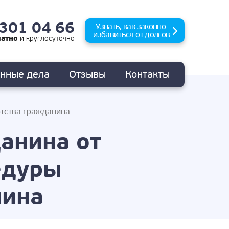
 301 04 66
Узнать, как законно
избавиться от долгов
латно
и
круглосуточно
анные
дела
Отзывы
Контакты
отства гражданина
анина от
едуры
нина