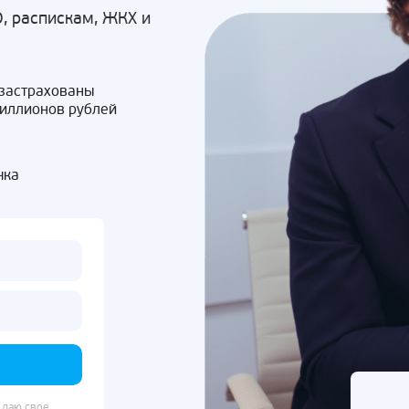
, распискам, ЖКХ и
 застрахованы
миллионов рублей
чка
 даю свое