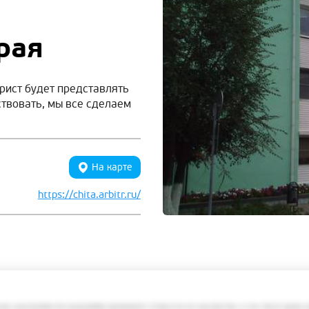
рая
рист будет представлять
ствовать, мы все сделаем
На карте
https://chita.arbitr.ru/
змер задолженности гражданина превышает стоимость его имущества, в том числе права 