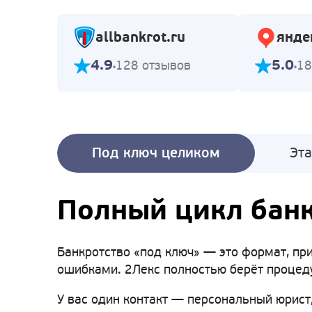
allbankrot.ru
янде
4.9
5.0
128 отзывов
18
Под ключ целиком
Эт
Полный цикл банк
Банкротство «под ключ» — это формат, при
ошибками. 2Лекс полностью берёт процеду
У вас один контакт — персональный юрист,