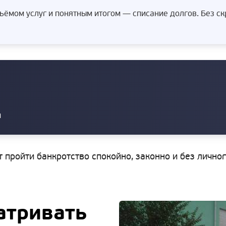
ёмом услуг и понятным итогом — списание долгов. Без с
и
т пройти банкротство спокойно, законно и без лично
атривать