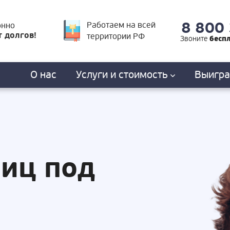
8 800
Работаем на всей
онно
т долгов!
территории РФ
бесп
Звоните
О нас
Услуги
и стоимость
Выигр
лиц под