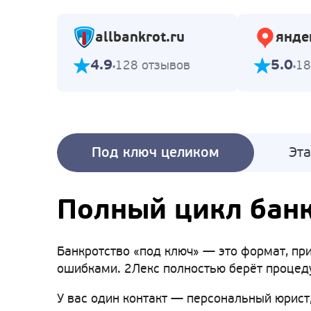
allbankrot.ru
янде
4.9
5.0
128 отзывов
18
Под ключ целиком
Эт
Полный цикл банк
Банкротство «под ключ» — это формат, при
ошибками. 2Лекс полностью берёт процеду
У вас один контакт — персональный юрист,