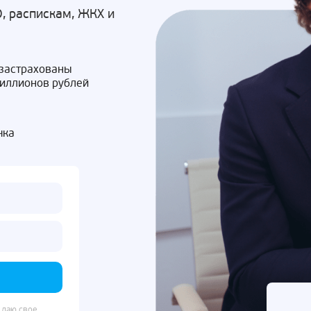
, распискам, ЖКХ и
 застрахованы
миллионов рублей
чка
 даю свое