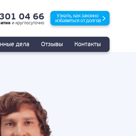
 301 04 66
Узнать, как законно
избавиться от долгов
латно
и
круглосуточно
анные
дела
Отзывы
Контакты