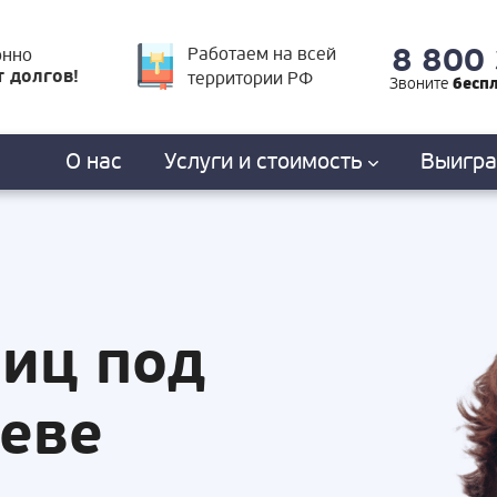
8 800
Работаем на всей
онно
т долгов!
территории РФ
бесп
Звоните
О нас
Услуги
и стоимость
Выигр
лиц под
леве