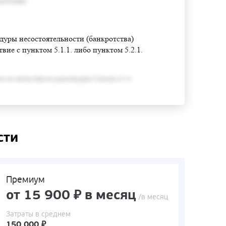
требования;
едуры несостоятельности (банкротства)
ие с пунктом 5.1.1. либо пунктом 5.2.1.
ся его неспособность удовлетворить Согласно п.3 ст
сти
Премиум
от 15 900 ₽ в месяц
/в месяц
Затраты в среднем
150 000 ₽