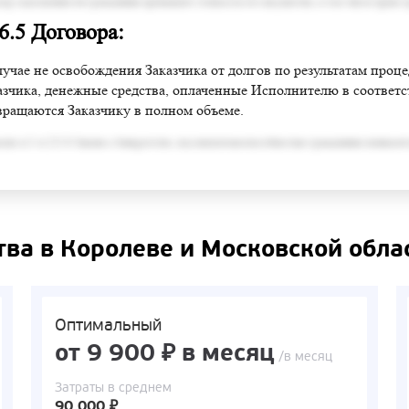
змер задолженности гражданина превышает стоимость его имущества, в том числе права 
 6.5 Договора:
лучае не освобождения Заказчика от долгов по результатам проц
азчика, денежные средства, оплаченные Исполнителю в соответств
вращаются Заказчику в полном объеме.
сно п.3 ст.213.6 Закона о банкротстве, под неплатежеспособностью гражданина понимает
тва в Королеве и Московской обла
Оптимальный
от 9 900 ₽ в месяц
/в месяц
Затраты в среднем
90 000 ₽