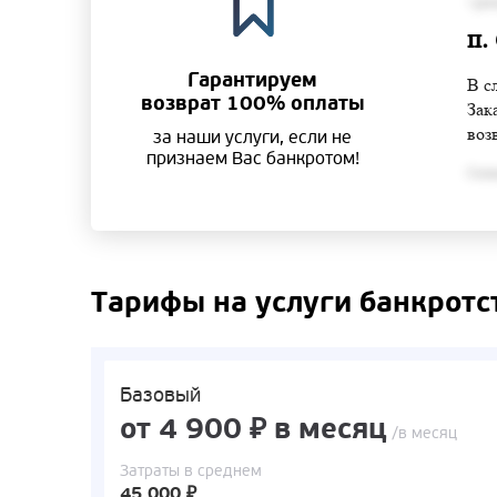
• ра
п.
Гарантируем
В с
возврат 100% оплаты
Зак
воз
за наши услуги, если не
признаем Вас банкротом!
Согла
Тарифы на услуги банкротс
Базовый
от 4 900 ₽ в месяц
/в месяц
Затраты в среднем
45 000 ₽