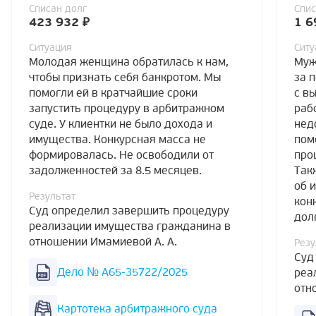
Списан долг
Спис
423 932 ₽
1 6
Ситуация
Ситу
Молодая женщина обратилась к нам,
Муж
чтобы признать себя банкротом. Мы
за 
помогли ей в кратчайшие сроки
с в
запустить процедуру в арбитражном
раб
суде. У клиентки не было дохода и
нед
имущества. Конкурсная масса не
пом
формировалась. Не освободили от
про
задолженностей за 8.5 месяцев.
Так
об 
Результат
кон
Суд определил завершить процедуру
дол
реализации имущества гражданина в
отношении Имамиевой А. А.
Резу
Суд
Дело № А65-35722/2025
реа
отн
Картотека арбитражного суда