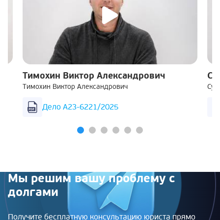
Тимохин Виктор Александрович
Су
Тимохин Виктор Александрович
Суш
Дело А23-6221/2025
Мы решим вашу проблему с
долгами
Получите бесплатную консультацию юриста прямо