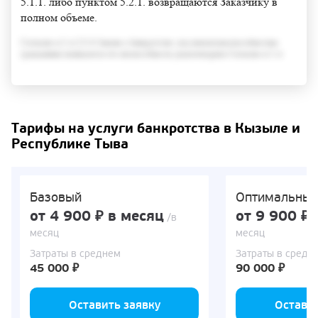
5.1.1. либо пунктом 5.2.1. возвращаются Заказчику в
полном объеме.
Согласно п.3 ст.213.6 Закона о банкротстве, под неплатежеспособностью
гражданина понимается его неспособность удовлетворить Согласно п.3 ст
Тарифы на услуги банкротства в Кызыле и
Республике Тыва
Базовый
Оптимальны
от 4 900 ₽ в месяц
от 9 900 ₽ 
/в
месяц
месяц
Затраты в среднем
Затраты в средн
45 000 ₽
90 000 ₽
Оставить заявку
Оставит