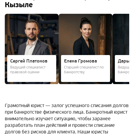
Кызыле
Сергей Платонов
Елена Громова
Дарья 
Ведущий специалист
Старший специалист по
Ведущий 
правовой оценки
банкротству
банкротс
Грамотный юрист — залог успешного списания долгов
при банкротстве физического лица. Банкротный юрист
внимательно изучает ситуацию, чтобы заранее
разработать план действий и провести списание
долгов без рисков для клиента. Наши юристы