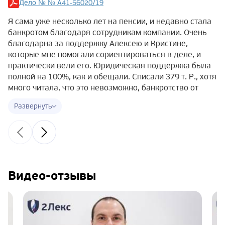
Дело № № А41-56020/19
Я сама уже несколько лет на пенсии, и недавно стала
банкротом благодаря сотрудникам компании. Очень
благодарна за поддержку Алексею и Кристине,
которые мне помогали сориентироваться в деле, и
практически вели его. Юридическая поддержка была
полной на 100%, как и обещали. Списали 379 т. Р., хотя
много читала, что это невозможно, банкротство от
полумиллиона и т.д. Дело № А41-56020/19, могу
сказать, что ничего страшного в судебных мерах нет,
если платить нечем и есть хорошее
юрсопровождение. Только дам хороший совет —
лучше начинать готовить документы заранее, чтобы не
терять время!
Видео-отзывы