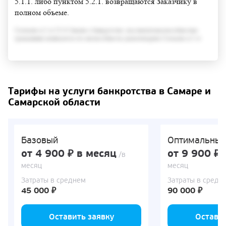
5.1.1. либо пунктом 5.2.1. возвращаются Заказчику в
полном объеме.
Согласно п.3 ст.213.6 Закона о банкротстве, под неплатежеспособностью
гражданина понимается его неспособность удовлетворить Согласно п.3 ст
Тарифы на услуги банкротства в Самаре и
Самарской области
Базовый
Оптимальны
от 4 900 ₽ в месяц
от 9 900 ₽ 
/в
месяц
месяц
Затраты в среднем
Затраты в средн
45 000 ₽
90 000 ₽
Оставить заявку
Оставит