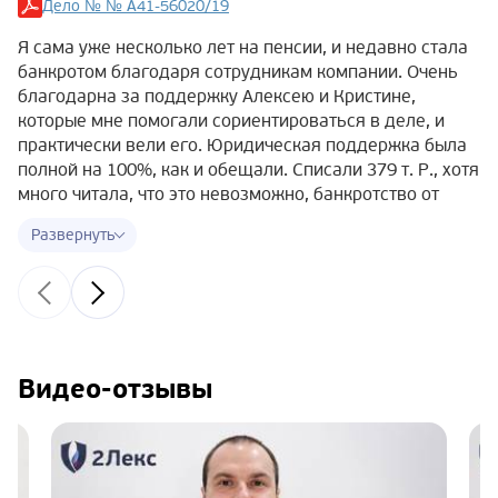
Дело № № А41-56020/19
Я сама уже несколько лет на пенсии, и недавно стала
банкротом благодаря сотрудникам компании. Очень
благодарна за поддержку Алексею и Кристине,
которые мне помогали сориентироваться в деле, и
практически вели его. Юридическая поддержка была
полной на 100%, как и обещали. Списали 379 т. Р., хотя
много читала, что это невозможно, банкротство от
полумиллиона и т.д. Дело № А41-56020/19, могу
сказать, что ничего страшного в судебных мерах нет,
если платить нечем и есть хорошее
юрсопровождение. Только дам хороший совет —
лучше начинать готовить документы заранее, чтобы не
терять время!
Видео-отзывы