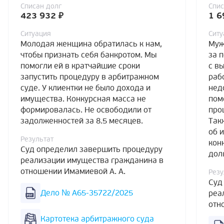
Списан долг
Спис
423 932 ₽
1 6
Ситуация
Ситу
Молодая женщина обратилась к нам,
Муж
чтобы признать себя банкротом. Мы
за 
помогли ей в кратчайшие сроки
с в
запустить процедуру в арбитражном
раб
суде. У клиентки не было дохода и
нед
имущества. Конкурсная масса не
пом
формировалась. Не освободили от
про
задолженностей за 8.5 месяцев.
Так
об 
Результат
кон
Суд определил завершить процедуру
дол
реализации имущества гражданина в
отношении Имамиевой А. А.
Резу
Суд
Дело № А65-35722/2025
реа
отн
Картотека арбитражного суда