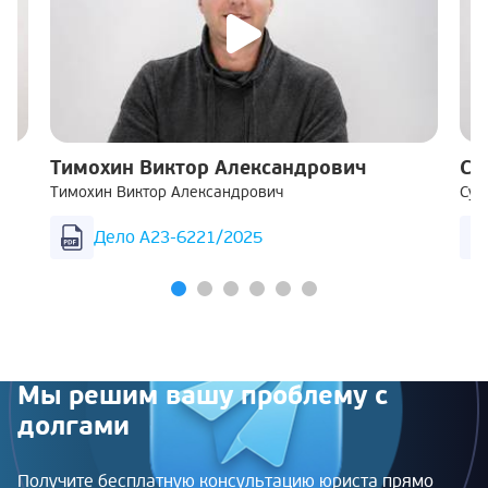
Тимохин Виктор Александрович
Су
Тимохин Виктор Александрович
Суш
Дело А23-6221/2025
Мы решим вашу проблему с
долгами
Получите бесплатную консультацию юриста прямо