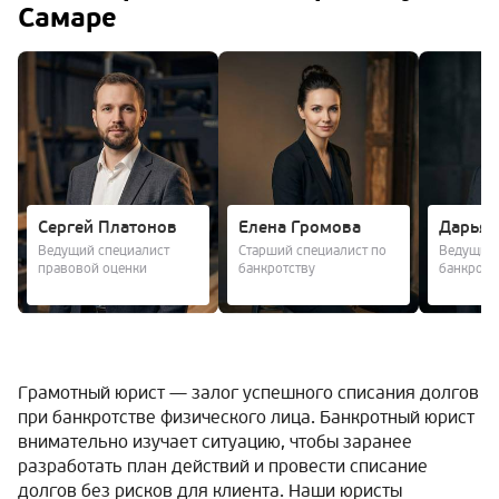
Самаре
Сергей Платонов
Елена Громова
Дарья 
Ведущий специалист
Старший специалист по
Ведущий 
правовой оценки
банкротству
банкротс
Грамотный юрист — залог успешного списания долгов
при банкротстве физического лица. Банкротный юрист
внимательно изучает ситуацию, чтобы заранее
разработать план действий и провести списание
долгов без рисков для клиента. Наши юристы