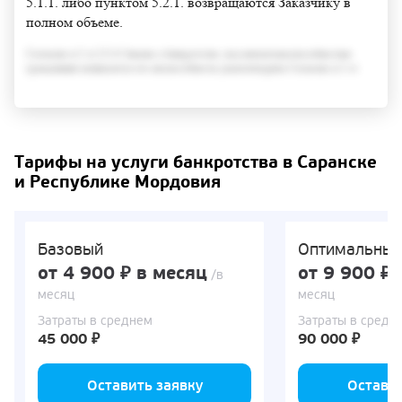
5.1.1. либо пунктом 5.2.1. возвращаются Заказчику в
полном объеме.
Согласно п.3 ст.213.6 Закона о банкротстве, под неплатежеспособностью
гражданина понимается его неспособность удовлетворить Согласно п.3 ст
Тарифы на услуги банкротства в Саранске
и Республике Мордовия
Базовый
Оптимальны
от 4 900 ₽ в месяц
от 9 900 ₽ 
/в
месяц
месяц
Затраты в среднем
Затраты в средн
45 000 ₽
90 000 ₽
Оставить заявку
Оставит