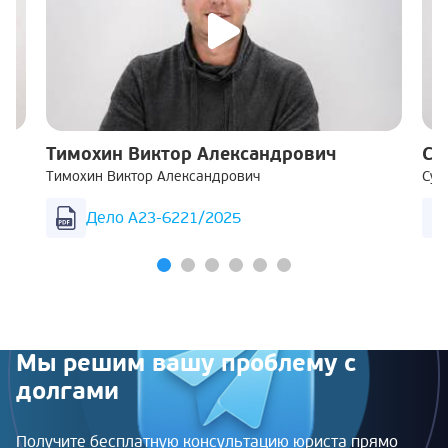
Тимохин Виктор Александрович
Су
Тимохин Виктор Александрович
Суш
Дело А23-6221/2025
Мы решим вашу проблему с
долгами
Получите бесплатную консультацию юриста прямо