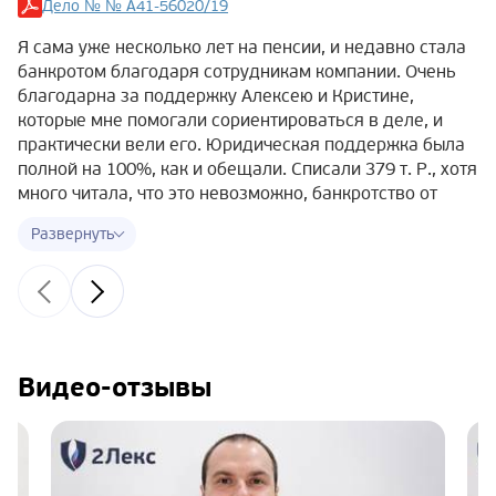
Дело № № А41-56020/19
Я сама уже несколько лет на пенсии, и недавно стала
банкротом благодаря сотрудникам компании. Очень
благодарна за поддержку Алексею и Кристине,
которые мне помогали сориентироваться в деле, и
практически вели его. Юридическая поддержка была
полной на 100%, как и обещали. Списали 379 т. Р., хотя
много читала, что это невозможно, банкротство от
полумиллиона и т.д. Дело № А41-56020/19, могу
сказать, что ничего страшного в судебных мерах нет,
если платить нечем и есть хорошее
юрсопровождение. Только дам хороший совет —
лучше начинать готовить документы заранее, чтобы не
терять время!
Видео-отзывы