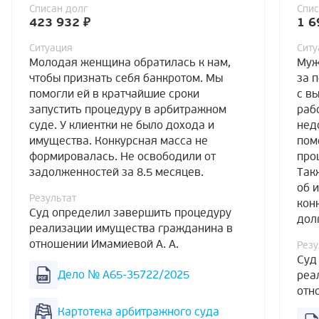
Списан долг
Спис
423 932 ₽
1 6
Ситуация
Ситу
Молодая женщина обратилась к нам,
Муж
чтобы признать себя банкротом. Мы
за 
помогли ей в кратчайшие сроки
с в
запустить процедуру в арбитражном
раб
суде. У клиентки не было дохода и
нед
имущества. Конкурсная масса не
пом
формировалась. Не освободили от
про
задолженностей за 8.5 месяцев.
Так
об 
Результат
кон
Суд определил завершить процедуру
дол
реализации имущества гражданина в
отношении Имамиевой А. А.
Резу
Суд
Дело № А65-35722/2025
реа
отн
Картотека арбитражного суда