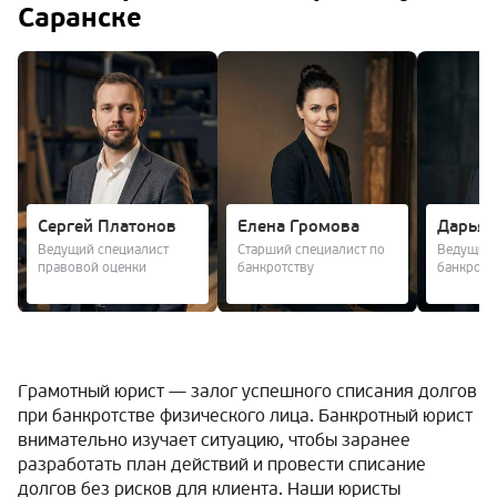
Саранске
Сергей Платонов
Елена Громова
Дарья 
Ведущий специалист
Старший специалист по
Ведущий 
правовой оценки
банкротству
банкротс
Грамотный юрист — залог успешного списания долгов
при банкротстве физического лица. Банкротный юрист
внимательно изучает ситуацию, чтобы заранее
разработать план действий и провести списание
долгов без рисков для клиента. Наши юристы