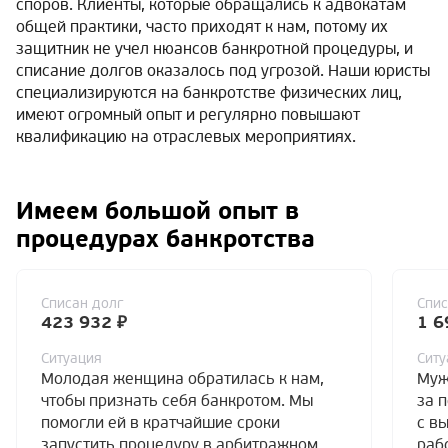
споров. Клиенты, которые обращались к адвокатам
общей практики, часто приходят к нам, потому их
защитник не учел нюансов банкротной процедуры, и
списание долгов оказалось под угрозой. Наши юристы
специализируются на банкротстве физических лиц,
имеют огромный опыт и регулярно повышают
квалификацию на отраслевых мероприятиях.
Имеем большой опыт в
процедурах банкротства
Списан долг
Спис
423 932 ₽
1 6
Ситуация
Ситу
Молодая женщина обратилась к нам,
Муж
чтобы признать себя банкротом. Мы
за 
помогли ей в кратчайшие сроки
с в
запустить процедуру в арбитражном
раб