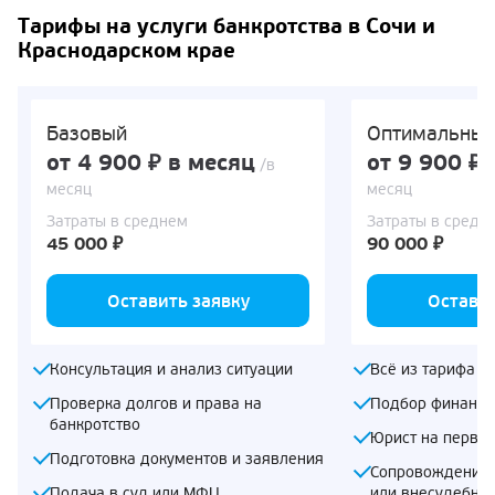
Тарифы на услуги банкротства в Сочи и
Краснодарском крае
Базовый
Оптимальны
от 4 900 ₽ в месяц
от 9 900 ₽ 
/в
месяц
месяц
Затраты в среднем
Затраты в средн
45 000 ₽
90 000 ₽
Оставить заявку
Оставит
Консультация и анализ ситуации
Всё из тарифа «
Проверка долгов и права на
Подбор финансо
банкротство
Юрист на первом
Подготовка документов и заявления
Сопровождение 
Подача в суд или МФЦ
или внесудебно