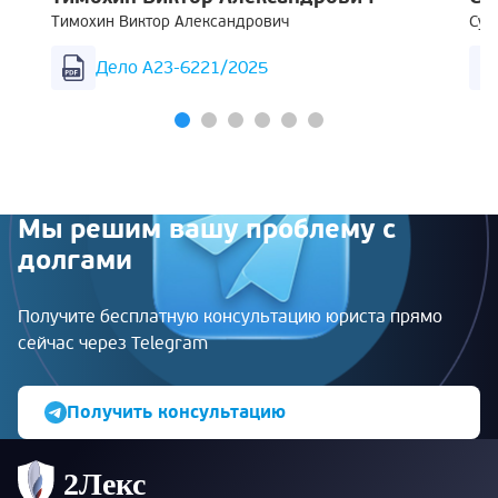
Тимохин Виктор Александрович
Суш
Дело А23-6221/2025
Мы решим вашу проблему с
долгами
Получите бесплатную консультацию юриста прямо
сейчас через Telegram
Получить консультацию