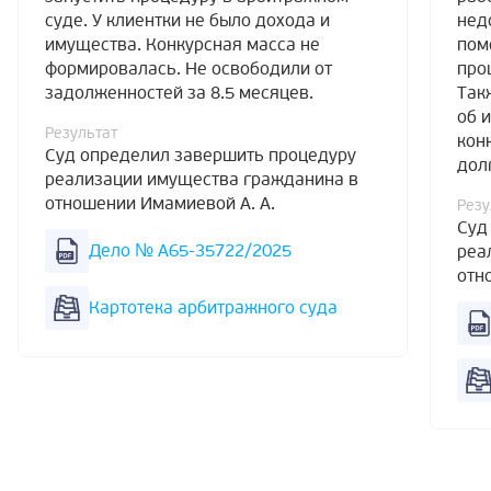
суде. У клиентки не было дохода и
нед
имущества. Конкурсная масса не
пом
формировалась. Не освободили от
про
задолженностей за 8.5 месяцев.
Так
об 
Результат
кон
Суд определил завершить процедуру
дол
реализации имущества гражданина в
отношении Имамиевой А. А.
Резу
Суд
Дело № А65-35722/2025
реа
отн
Картотека арбитражного суда