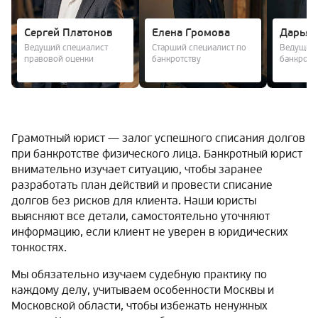
Сергей Платонов
Елена Громова
Дарья 
Ведущий специалист
Старший специалист по
Ведущий 
правовой оценки
банкротству
банкротс
Грамотный юрист — залог успешного списания долгов
при банкротстве физического лица. Банкротный юрист
внимательно изучает ситуацию, чтобы заранее
разработать план действий и провести списание
долгов без рисков для клиента. Наши юристы
выясняют все детали, самостоятельно уточняют
информацию, если клиент не уверен в юридических
тонкостях.
Мы обязательно изучаем судебную практику по
каждому делу, учитываем особенности Москвы и
Московской области, чтобы избежать ненужных