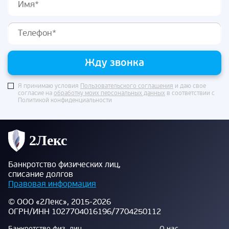
Жду звонка
Я принимаю условия
Пользовательского соглашения
и даю свое
согласие на
обработку моих персональных данных
в соответствии с
Политикой конфиденциальности
Банкротство физических лиц,
списание долгов
Правовая информация
© ООО «2Лекс», 2015-2026
ОГРН/ИНН 1027704016196/7704250112
Банкротство физ. лиц
О нас