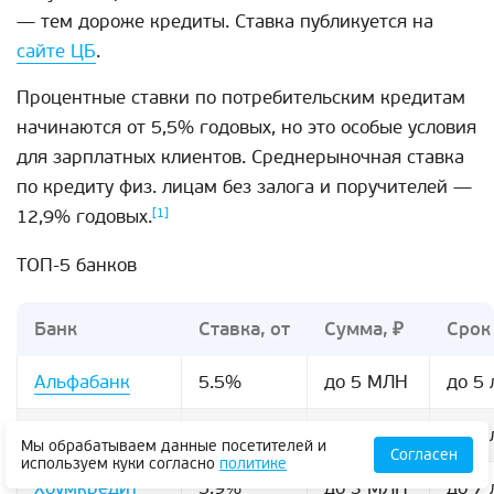
— тем дороже кредиты. Ставка публикуется на
сайте ЦБ
.
Процентные ставки по потребительским кредитам
начинаются от 5,5% годовых, но это особые условия
для зарплатных клиентов. Среднерыночная ставка
по кредиту физ. лицам без залога и поручителей —
12,9% годовых.
[1]
ТОП-5 банков
Банк
Ставка, от
Сумма, ₽
Срок
Альфабанк
5.5%
до 5 МЛН
до 5 
Ренессанс
6%
до 1 МЛН
до 5 
Мы обрабатываем данные посетителей и
Согласен
используем куки согласно
политике
Хоумкредит
5,9%
до 3 МЛН
до 7 